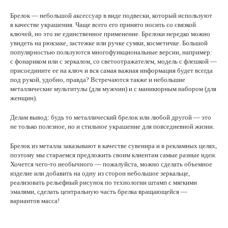
Брелок — небольшой аксессуар в виде подвески, который используют
в качестве украшения. Чаще всего его принято носить со связкой
ключей, но это не единственное применение. Брелоки нередко можно
увидеть на рюкзаке, застежке или ручке сумки, косметичке. Большой
популярностью пользуются многофункциональные версии, например:
с фонариком или с зеркалом, со светоотражателем, модель с флешкой —
присоедините ее на ключ и вся самая важная информация будет всегда
под рукой, удобно, правда? Встречаются также и небольшие
металлические мультитулы (для мужчин) и с маникюрным набором (для
женщин).
Делам вывод: будь то металлический брелок или любой другой — это
не только полезное, но и стильное украшение для повседневной жизни.
Брелок из металла заказывают в качестве сувенира и в рекламных целях,
поэтому мы стараемся предложить своим клиентам самые разные идеи.
Хочется чего-то необычного — пожалуйста, можно сделать объемное
изделие или добавить на одну из сторон небольшое зеркальце,
реализовать рельефный рисунок по технологии штамп с мягкими
эмалями, сделать центральную часть брелка вращающейся —
вариантов масса!