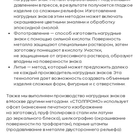
давлением в прессе, в результате получается гладкое
изделие со сложным рельефом. Изготовление
нагрудных знаков этим методом может включать
окрашивание цветными эмалями и обработку
эпоксидной смолой.
Фототравление — способ изготовить нагрудные
знаки с помощью сильной кислоты. Поверхность
металла защищают специальным раствором, затем
заготовку помещают в кислоту. Участки,
не защищенные от агрессивного раствора, образуют
впадины на поверхности знака.
Литье — метод, который может предложить далеко
не каждый производитель нагрудных знаков. Эта
технология дает возможность создавать объемные
изделия сложных форм, фигурные и с отверстиями.
Также мы выполняем производство нагрудных знаков
в Москве другими методами. «СТОЛПРОМО» использует
офсет (нанесение печатного изображение
на заготовку), пруф (полировка стали или латуни
до зеркального блеска), шелкографию (окрашивание
поверхности по трафаретам), парные штампы
(продавливание в металле двустороннего рельефа).