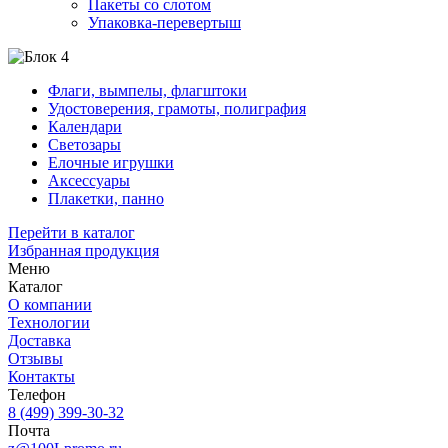
Пакеты со слотом
Упаковка-перевертыш
Флаги, вымпелы, флагштоки
Удостоверения, грамоты, полиграфия
Календари
Светозары
Елочные игрушки
Аксессуары
Плакетки, панно
Перейти в каталог
Избранная продукция
Меню
Каталог
О компании
Технологии
Доставка
Отзывы
Контакты
Телефон
8 (499) 399-30-32
Почта