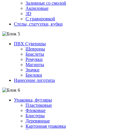
Заливные со смолой
Акриловые
3D
C гравировкой
Стелы, статуэтки, кубки
ПВХ Сувениры
Шевроны
Браслеты
Ремувки
Магниты
Значки
Брелоки
Нанесение логотипа
Упаковка, футляры
Пластиковые
Флоковые
Блистеры
Деревянные
Картонная упаковка