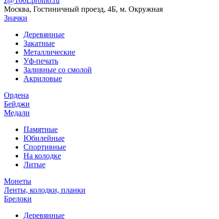
z@100Lpromo.ru
Москва, Гостиничный проезд, 4Б, м. Окружная
Значки
Деревянные
Закатные
Металлические
Уф-печать
Заливные со смолой
Акриловые
Ордена
Бейджи
Медали
Памятные
Юбилейные
Спортивные
На колодке
Литые
Монеты
Ленты, колодки, планки
Брелоки
Деревянные