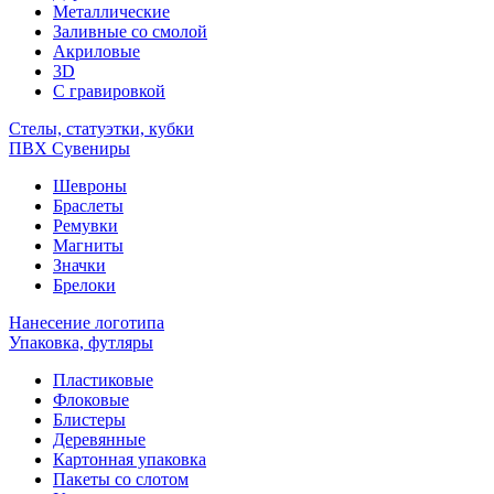
Металлические
Заливные со смолой
Акриловые
3D
C гравировкой
Стелы, статуэтки, кубки
ПВХ Сувениры
Шевроны
Браслеты
Ремувки
Магниты
Значки
Брелоки
Нанесение логотипа
Упаковка, футляры
Пластиковые
Флоковые
Блистеры
Деревянные
Картонная упаковка
Пакеты со слотом