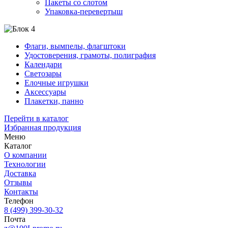
Пакеты со слотом
Упаковка-перевертыш
Флаги, вымпелы, флагштоки
Удостоверения, грамоты, полиграфия
Календари
Светозары
Елочные игрушки
Аксессуары
Плакетки, панно
Перейти в каталог
Избранная продукция
Меню
Каталог
О компании
Технологии
Доставка
Отзывы
Контакты
Телефон
8 (499) 399-30-32
Почта