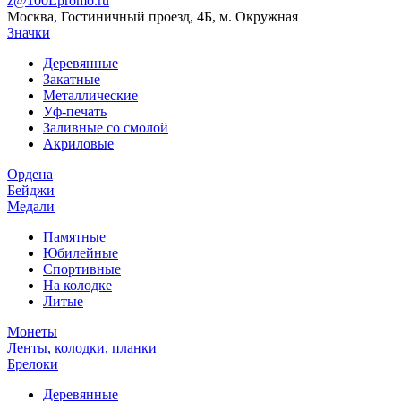
z@100Lpromo.ru
Москва, Гостиничный проезд, 4Б, м. Окружная
Значки
Деревянные
Закатные
Металлические
Уф-печать
Заливные со смолой
Акриловые
Ордена
Бейджи
Медали
Памятные
Юбилейные
Спортивные
На колодке
Литые
Монеты
Ленты, колодки, планки
Брелоки
Деревянные