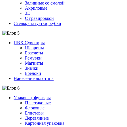
Заливные со смолой
Акриловые
3D
C гравировкой
Стелы, статуэтки, кубки
ПВХ Сувениры
Шевроны
Браслеты
Ремувки
Магниты
Значки
Брелоки
Нанесение логотипа
Упаковка, футляры
Пластиковые
Флоковые
Блистеры
Деревянные
Картонная упаковка