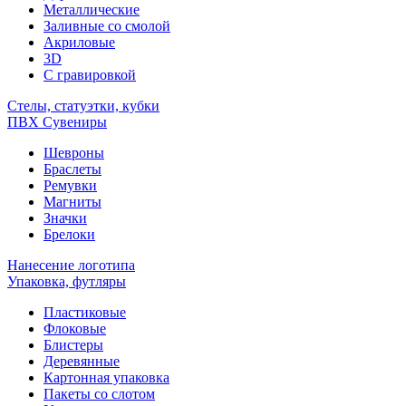
Металлические
Заливные со смолой
Акриловые
3D
C гравировкой
Стелы, статуэтки, кубки
ПВХ Сувениры
Шевроны
Браслеты
Ремувки
Магниты
Значки
Брелоки
Нанесение логотипа
Упаковка, футляры
Пластиковые
Флоковые
Блистеры
Деревянные
Картонная упаковка
Пакеты со слотом