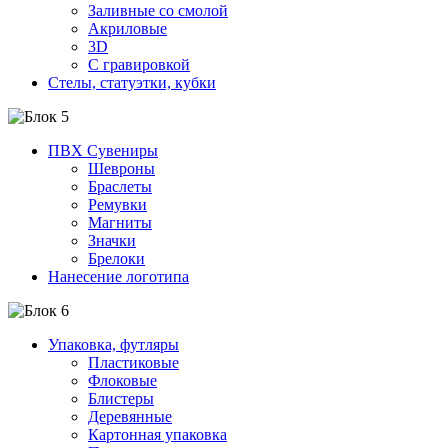
Заливные со смолой
Акриловые
3D
C гравировкой
Стелы, статуэтки, кубки
ПВХ Сувениры
Шевроны
Браслеты
Ремувки
Магниты
Значки
Брелоки
Нанесение логотипа
Упаковка, футляры
Пластиковые
Флоковые
Блистеры
Деревянные
Картонная упаковка