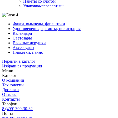
Пакеты со слотом
Упаковка-перевертыш
Флаги, вымпелы, флагштоки
Удостоверения, грамоты, полиграфия
Календари
Светозары
Елочные игрушки
Аксессуары
Плакетки, панно
Перейти в каталог
Избранная продукция
Меню
Каталог
О компании
Технологии
Доставка
Отзывы
Контакты
Телефон
8 (499) 399-30-32
Почта