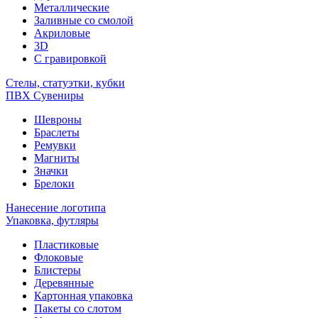
Металлические
Заливные со смолой
Акриловые
3D
C гравировкой
Стелы, статуэтки, кубки
ПВХ Сувениры
Шевроны
Браслеты
Ремувки
Магниты
Значки
Брелоки
Нанесение логотипа
Упаковка, футляры
Пластиковые
Флоковые
Блистеры
Деревянные
Картонная упаковка
Пакеты со слотом