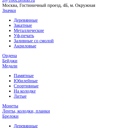
z@100Lpromo.ru
Москва, Гостиничный проезд, 4Б, м. Окружная
Значки
Деревянные
Закатные
Металлические
Уф-печать
Заливные со смолой
Акриловые
Ордена
Бейджи
Медали
Памятные
Юбилейные
Спортивные
На колодке
Литые
Монеты
Ленты, колодки, планки
Брелоки
Деревянные