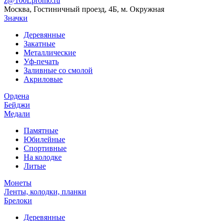
z@100Lpromo.ru
Москва, Гостиничный проезд, 4Б, м. Окружная
Значки
Деревянные
Закатные
Металлические
Уф-печать
Заливные со смолой
Акриловые
Ордена
Бейджи
Медали
Памятные
Юбилейные
Спортивные
На колодке
Литые
Монеты
Ленты, колодки, планки
Брелоки
Деревянные