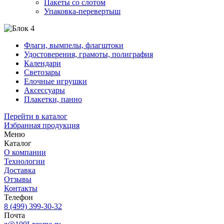
Пакеты со слотом
Упаковка-перевертыш
Флаги, вымпелы, флагштоки
Удостоверения, грамоты, полиграфия
Календари
Светозары
Елочные игрушки
Аксессуары
Плакетки, панно
Перейти в каталог
Избранная продукция
Меню
Каталог
О компании
Технологии
Доставка
Отзывы
Контакты
Телефон
8 (499) 399-30-32
Почта