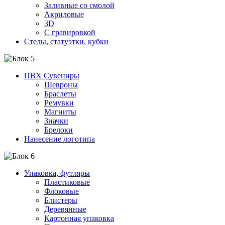
Заливные со смолой
Акриловые
3D
C гравировкой
Стелы, статуэтки, кубки
ПВХ Сувениры
Шевроны
Браслеты
Ремувки
Магниты
Значки
Брелоки
Нанесение логотипа
Упаковка, футляры
Пластиковые
Флоковые
Блистеры
Деревянные
Картонная упаковка