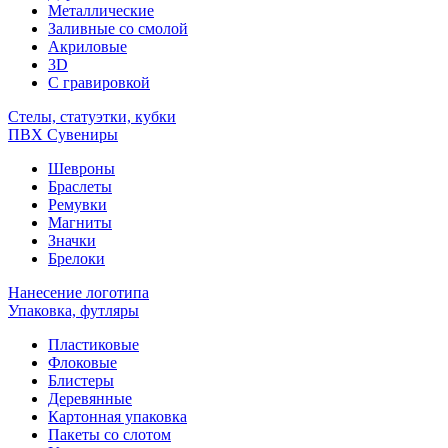
Металлические
Заливные со смолой
Акриловые
3D
C гравировкой
Стелы, статуэтки, кубки
ПВХ Сувениры
Шевроны
Браслеты
Ремувки
Магниты
Значки
Брелоки
Нанесение логотипа
Упаковка, футляры
Пластиковые
Флоковые
Блистеры
Деревянные
Картонная упаковка
Пакеты со слотом