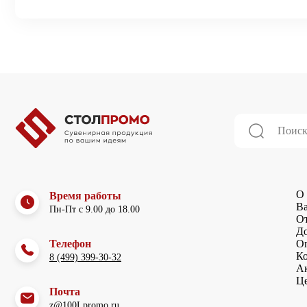
О 
Время работы
В
Пн-Пт с 9.00 до 18.00
О
До
Телефон
О
К
8 (499) 399-30-32
А
Ц
Почта
z@100Lpromo.ru