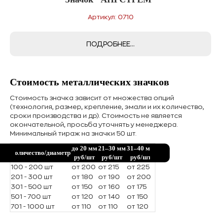
Артикул: 0710
ПОДРОБНЕЕ...
Стоимость металлических значков
Стоимость значка зависит от множества опций
(технология, размер, крепление, эмали и их количество,
сроки производства и др). Стоимость не является
окончательной, просьба уточнять у менеджера.
Минимальный тираж на значки 50 шт.
до 20 мм
21–30 мм
31–40 мм
Количество/диаметр
руб/шт
руб/шт
руб/шт
100 - 200 шт
от 200
от 215
от 225
201 - 300 шт
от 180
от 190
от 200
301 - 500 шт
от 150
от 160
от 175
501 - 700 шт
от 120
от 140
от 150
701 - 1000 шт
от 110
от 110
от 120