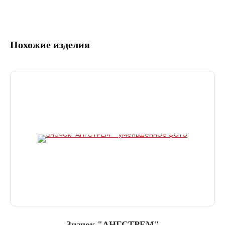
Похожие изделия
Значок "АНГСТРЕМ"
З