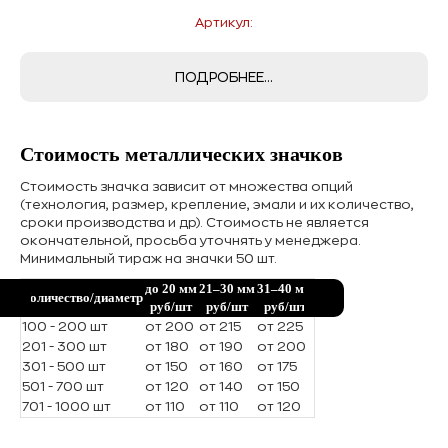
Артикул:
ПОДРОБНЕЕ...
Стоимость металлических значков
Стоимость значка зависит от множества опций
(технология, размер, крепление, эмали и их количество,
сроки производства и др). Стоимость не является
окончательной, просьба уточнять у менеджера.
Минимальный тираж на значки 50 шт.
до 20 мм
21–30 мм
31–40 мм
Количество/диаметр
руб/шт
руб/шт
руб/шт
100 - 200 шт
от 200
от 215
от 225
201 - 300 шт
от 180
от 190
от 200
301 - 500 шт
от 150
от 160
от 175
501 - 700 шт
от 120
от 140
от 150
701 - 1000 шт
от 110
от 110
от 120