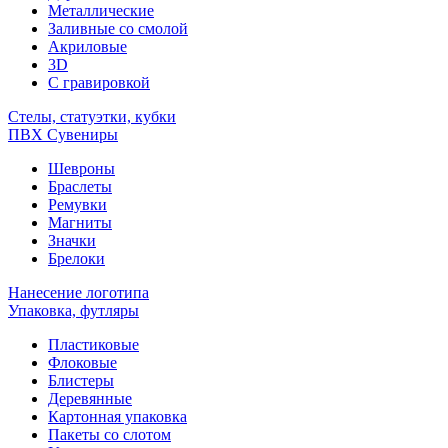
Металлические
Заливные со смолой
Акриловые
3D
C гравировкой
Стелы, статуэтки, кубки
ПВХ Сувениры
Шевроны
Браслеты
Ремувки
Магниты
Значки
Брелоки
Нанесение логотипа
Упаковка, футляры
Пластиковые
Флоковые
Блистеры
Деревянные
Картонная упаковка
Пакеты со слотом