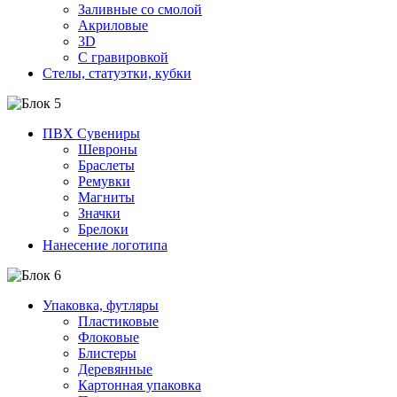
Заливные со смолой
Акриловые
3D
C гравировкой
Стелы, статуэтки, кубки
ПВХ Сувениры
Шевроны
Браслеты
Ремувки
Магниты
Значки
Брелоки
Нанесение логотипа
Упаковка, футляры
Пластиковые
Флоковые
Блистеры
Деревянные
Картонная упаковка