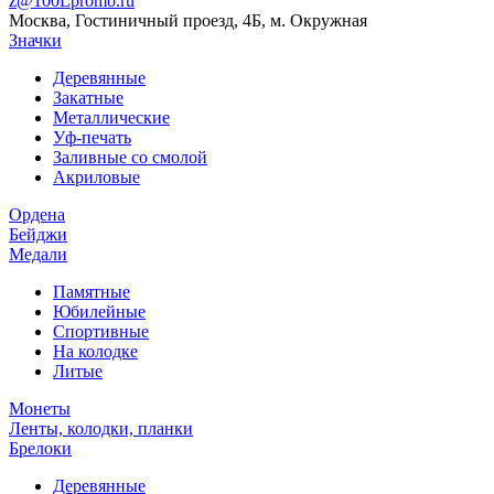
z@100Lpromo.ru
Москва, Гостиничный проезд, 4Б, м. Окружная
Значки
Деревянные
Закатные
Металлические
Уф-печать
Заливные со смолой
Акриловые
Ордена
Бейджи
Медали
Памятные
Юбилейные
Спортивные
На колодке
Литые
Монеты
Ленты, колодки, планки
Брелоки
Деревянные