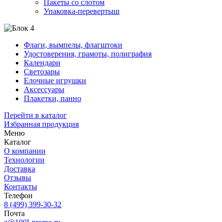
Пакеты со слотом
Упаковка-перевертыш
Флаги, вымпелы, флагштоки
Удостоверения, грамоты, полиграфия
Календари
Светозары
Елочные игрушки
Аксессуары
Плакетки, панно
Перейти в каталог
Избранная продукция
Меню
Каталог
О компании
Технологии
Доставка
Отзывы
Контакты
Телефон
8 (499) 399-30-32
Почта