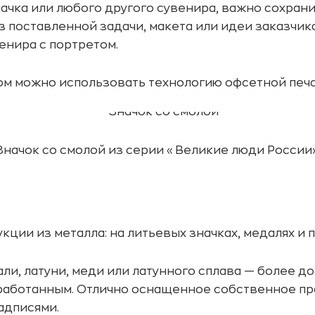
ачка или любого другого сувенира, важно сохран
з поставленной задачи, макета или идеи заказчик
енира с портретом.
ом можно использовать технологию офсетной печа
Значок со смолой из серии «Великие люди России»
ции из металла: на литьевых значках, медалях и 
али, латуни, меди или латунного сплава — более 
работанным. Отлично оснащенное собственное пр
адписями.