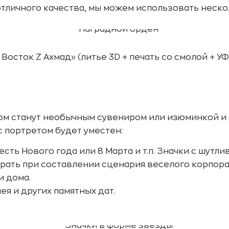
 отличного качества, мы можем использовать неск
Восток Z Ахмад» (литье 3D + печать со смолой + УФ 
том станут необычным сувениром или изюминкой и 
с портретом будет уместен:
есть Нового года или 8 Марта и т.п. Значки с шут
грать при составлении сценария веселого корпора
и дома.
ея и других памятных дат.