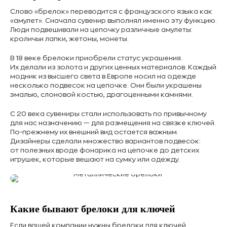
Слово «брелок» переводится с французского языка как
«амулет». Сначала сувенир выполнял именно эту функцию.
Люди подвешивали на цепочку различные амулеты:
кроличьи лапки, жетоны, монеты.
В 18 веке брелоки приобрели статус украшения.
Их делали из золота и других ценных материалов. Каждый
модник из высшего света в Европе носил на одежде
несколько подвесок на цепочке. Они были украшены
эмалью, слоновой костью, драгоценными камнями.
С 20 века сувениры стали использовать по привычному
для нас назначению — для размещения на связке ключей.
По-прежнему их внешний вид остается важным.
Дизайнеры сделали множество вариантов подвесок:
от полезных вроде фонарика на цепочке до детских
игрушек, которые вешают на сумку или одежду.
Какие бывают брелоки для ключей
Если вашей компании нужны брелоки для ключей