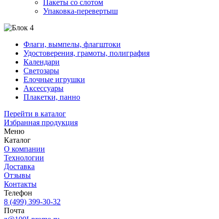
Пакеты со слотом
Упаковка-перевертыш
Флаги, вымпелы, флагштоки
Удостоверения, грамоты, полиграфия
Календари
Светозары
Елочные игрушки
Аксессуары
Плакетки, панно
Перейти в каталог
Избранная продукция
Меню
Каталог
О компании
Технологии
Доставка
Отзывы
Контакты
Телефон
8 (499) 399-30-32
Почта