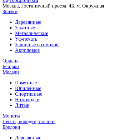
z@100Lpromo.ru
Москва, Гостиничный проезд, 4Б, м. Окружная
Значки
Деревянные
Закатные
Металлические
Уф-печать
Заливные со смолой
Акриловые
Ордена
Бейджи
Медали
Памятные
Юбилейные
Спортивные
На колодке
Литые
Монеты
Ленты, колодки, планки
Брелоки
Деревянные