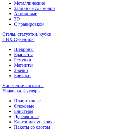
Металлические
Заливные со смолой
Акриловые
3D
C гравировкой
Стелы, статуэтки, кубки
ПВХ Сувениры
Шевроны
Браслеты
Ремувки
Магниты
Значки
Брелоки
Нанесение логотипа
Упаковка, футляры
Пластиковые
Флоковые
Блистеры
Деревянные
Картонная упаковка
Пакеты со слотом