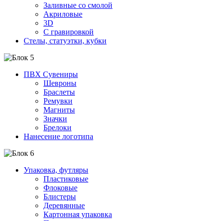
Заливные со смолой
Акриловые
3D
C гравировкой
Стелы, статуэтки, кубки
ПВХ Сувениры
Шевроны
Браслеты
Ремувки
Магниты
Значки
Брелоки
Нанесение логотипа
Упаковка, футляры
Пластиковые
Флоковые
Блистеры
Деревянные
Картонная упаковка