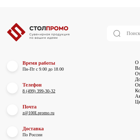
О 
Время работы
В
Пн-Пт с 9.00 до 18.00
О
До
Телефон
О
К
8 (499) 399-30-32
А
Ц
Почта
z@100Lpromo.ru
Доставка
По России