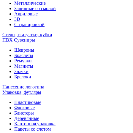
Металлические
Заливные со смолой
Акриловые
3D
C гравировкой
Стелы, статуэтки, кубки
ПВХ Сувениры
Шевроны
Браслеты
Ремувки
Магниты
Значки
Брелоки
Нанесение логотипа
Упаковка, футляры
Пластиковые
Флоковые
Блистеры
Деревянные
Картонная упаковка
Пакеты со слотом