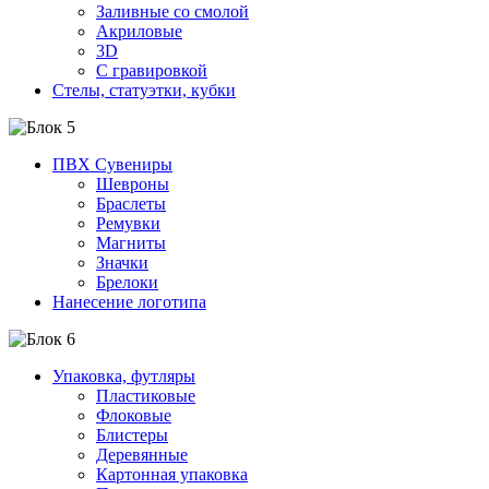
Заливные со смолой
Акриловые
3D
C гравировкой
Стелы, статуэтки, кубки
ПВХ Сувениры
Шевроны
Браслеты
Ремувки
Магниты
Значки
Брелоки
Нанесение логотипа
Упаковка, футляры
Пластиковые
Флоковые
Блистеры
Деревянные
Картонная упаковка