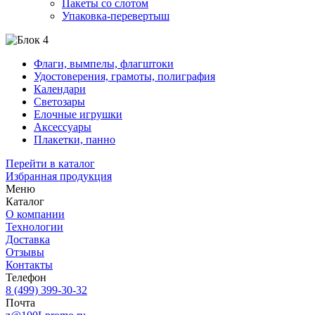
Пакеты со слотом
Упаковка-перевертыш
Флаги, вымпелы, флагштоки
Удостоверения, грамоты, полиграфия
Календари
Светозары
Елочные игрушки
Аксессуары
Плакетки, панно
Перейти в каталог
Избранная продукция
Меню
Каталог
О компании
Технологии
Доставка
Отзывы
Контакты
Телефон
8 (499) 399-30-32
Почта