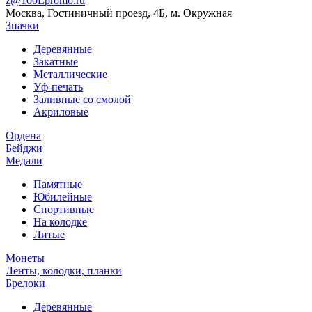
z@100Lpromo.ru
Москва, Гостиничный проезд, 4Б, м. Окружная
Значки
Деревянные
Закатные
Металлические
Уф-печать
Заливные со смолой
Акриловые
Ордена
Бейджи
Медали
Памятные
Юбилейные
Спортивные
На колодке
Литые
Монеты
Ленты, колодки, планки
Брелоки
Деревянные