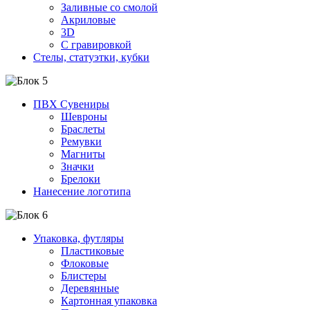
Заливные со смолой
Акриловые
3D
C гравировкой
Стелы, статуэтки, кубки
ПВХ Сувениры
Шевроны
Браслеты
Ремувки
Магниты
Значки
Брелоки
Нанесение логотипа
Упаковка, футляры
Пластиковые
Флоковые
Блистеры
Деревянные
Картонная упаковка