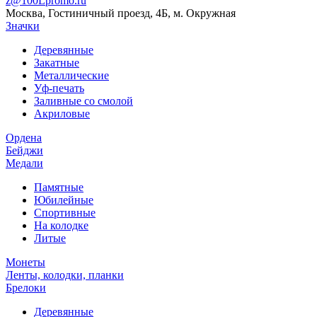
z@100Lpromo.ru
Москва, Гостиничный проезд, 4Б, м. Окружная
Значки
Деревянные
Закатные
Металлические
Уф-печать
Заливные со смолой
Акриловые
Ордена
Бейджи
Медали
Памятные
Юбилейные
Спортивные
На колодке
Литые
Монеты
Ленты, колодки, планки
Брелоки
Деревянные