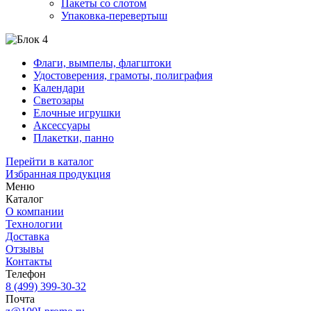
Пакеты со слотом
Упаковка-перевертыш
Флаги, вымпелы, флагштоки
Удостоверения, грамоты, полиграфия
Календари
Светозары
Елочные игрушки
Аксессуары
Плакетки, панно
Перейти в каталог
Избранная продукция
Меню
Каталог
О компании
Технологии
Доставка
Отзывы
Контакты
Телефон
8 (499) 399-30-32
Почта