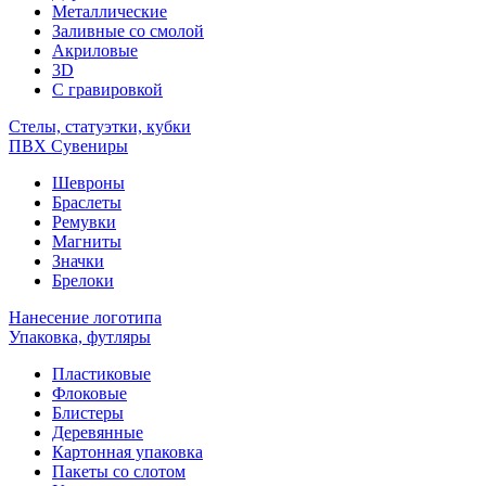
Металлические
Заливные со смолой
Акриловые
3D
C гравировкой
Стелы, статуэтки, кубки
ПВХ Сувениры
Шевроны
Браслеты
Ремувки
Магниты
Значки
Брелоки
Нанесение логотипа
Упаковка, футляры
Пластиковые
Флоковые
Блистеры
Деревянные
Картонная упаковка
Пакеты со слотом