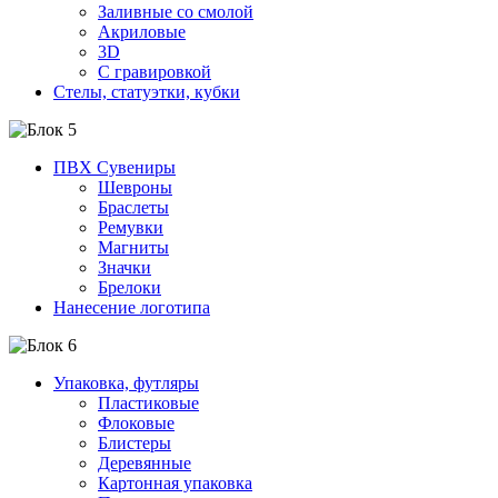
Заливные со смолой
Акриловые
3D
C гравировкой
Стелы, статуэтки, кубки
ПВХ Сувениры
Шевроны
Браслеты
Ремувки
Магниты
Значки
Брелоки
Нанесение логотипа
Упаковка, футляры
Пластиковые
Флоковые
Блистеры
Деревянные
Картонная упаковка