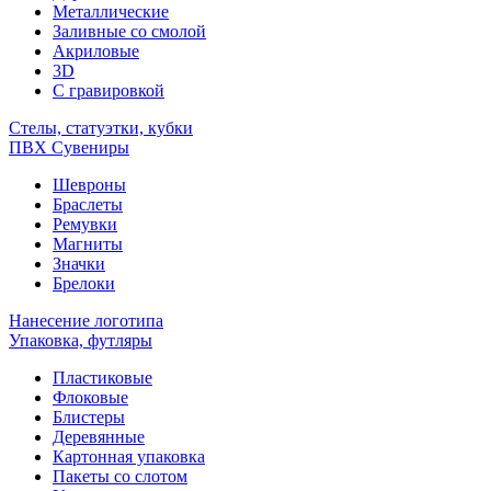
Металлические
Заливные со смолой
Акриловые
3D
C гравировкой
Стелы, статуэтки, кубки
ПВХ Сувениры
Шевроны
Браслеты
Ремувки
Магниты
Значки
Брелоки
Нанесение логотипа
Упаковка, футляры
Пластиковые
Флоковые
Блистеры
Деревянные
Картонная упаковка
Пакеты со слотом