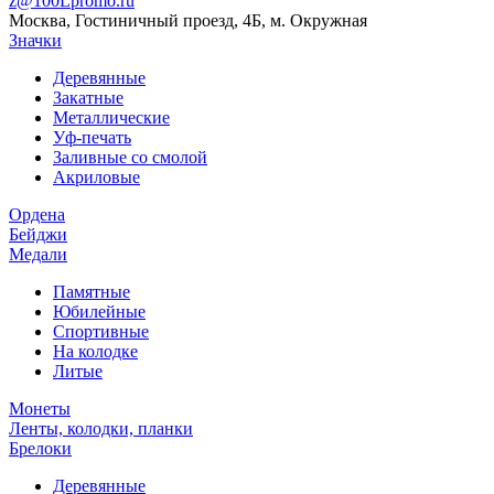
z@100Lpromo.ru
Москва, Гостиничный проезд, 4Б, м. Окружная
Значки
Деревянные
Закатные
Металлические
Уф-печать
Заливные со смолой
Акриловые
Ордена
Бейджи
Медали
Памятные
Юбилейные
Спортивные
На колодке
Литые
Монеты
Ленты, колодки, планки
Брелоки
Деревянные