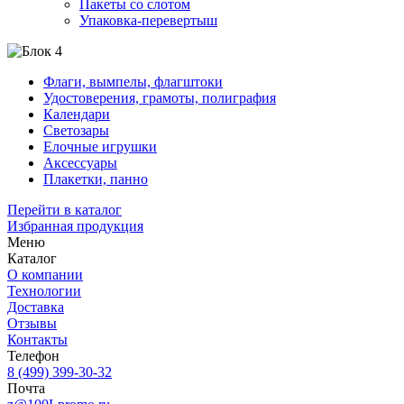
Пакеты со слотом
Упаковка-перевертыш
Флаги, вымпелы, флагштоки
Удостоверения, грамоты, полиграфия
Календари
Светозары
Елочные игрушки
Аксессуары
Плакетки, панно
Перейти в каталог
Избранная продукция
Меню
Каталог
О компании
Технологии
Доставка
Отзывы
Контакты
Телефон
8 (499) 399-30-32
Почта