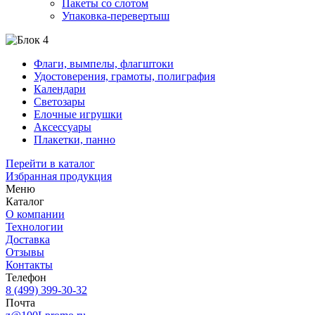
Пакеты со слотом
Упаковка-перевертыш
Флаги, вымпелы, флагштоки
Удостоверения, грамоты, полиграфия
Календари
Светозары
Елочные игрушки
Аксессуары
Плакетки, панно
Перейти в каталог
Избранная продукция
Меню
Каталог
О компании
Технологии
Доставка
Отзывы
Контакты
Телефон
8 (499) 399-30-32
Почта