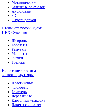
Металлические
Заливные со смолой
Акриловые
3D
C гравировкой
Стелы, статуэтки, кубки
ПВХ Сувениры
Шевроны
Браслеты
Ремувки
Магниты
Значки
Брелоки
Нанесение логотипа
Упаковка, футляры
Пластиковые
Флоковые
Блистеры
Деревянные
Картонная упаковка
Пакеты со слотом