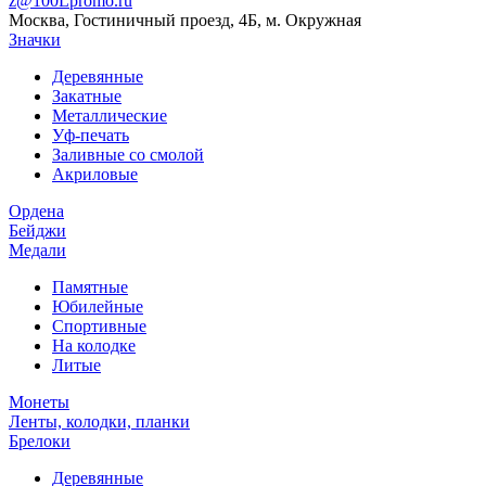
z@100Lpromo.ru
Москва, Гостиничный проезд, 4Б, м. Окружная
Значки
Деревянные
Закатные
Металлические
Уф-печать
Заливные со смолой
Акриловые
Ордена
Бейджи
Медали
Памятные
Юбилейные
Спортивные
На колодке
Литые
Монеты
Ленты, колодки, планки
Брелоки
Деревянные