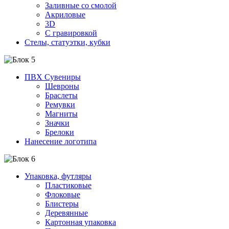
Заливные со смолой
Акриловые
3D
C гравировкой
Стелы, статуэтки, кубки
ПВХ Сувениры
Шевроны
Браслеты
Ремувки
Магниты
Значки
Брелоки
Нанесение логотипа
Упаковка, футляры
Пластиковые
Флоковые
Блистеры
Деревянные
Картонная упаковка