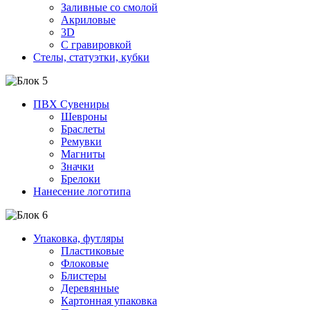
Заливные со смолой
Акриловые
3D
C гравировкой
Стелы, статуэтки, кубки
ПВХ Сувениры
Шевроны
Браслеты
Ремувки
Магниты
Значки
Брелоки
Нанесение логотипа
Упаковка, футляры
Пластиковые
Флоковые
Блистеры
Деревянные
Картонная упаковка