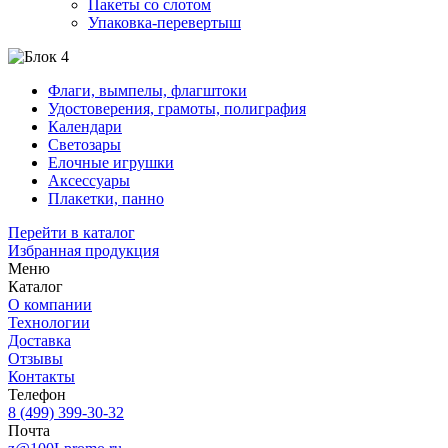
Пакеты со слотом
Упаковка-перевертыш
Флаги, вымпелы, флагштоки
Удостоверения, грамоты, полиграфия
Календари
Светозары
Елочные игрушки
Аксессуары
Плакетки, панно
Перейти в каталог
Избранная продукция
Меню
Каталог
О компании
Технологии
Доставка
Отзывы
Контакты
Телефон
8 (499) 399-30-32
Почта