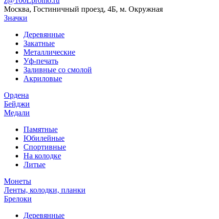
z@100Lpromo.ru
Москва, Гостиничный проезд, 4Б, м. Окружная
Значки
Деревянные
Закатные
Металлические
Уф-печать
Заливные со смолой
Акриловые
Ордена
Бейджи
Медали
Памятные
Юбилейные
Спортивные
На колодке
Литые
Монеты
Ленты, колодки, планки
Брелоки
Деревянные