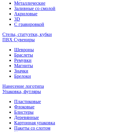
Металлические
Заливные со смолой
Акриловые
3D
C гравировкой
Стелы, статуэтки, кубки
ПВХ Сувениры
Шевроны
Браслеты
Ремувки
Магниты
Значки
Брелоки
Нанесение логотипа
Упаковка, футляры
Пластиковые
Флоковые
Блистеры
Деревянные
Картонная упаковка
Пакеты со слотом