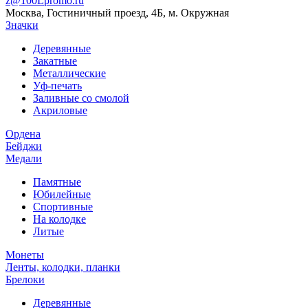
z@100Lpromo.ru
Москва, Гостиничный проезд, 4Б, м. Окружная
Значки
Деревянные
Закатные
Металлические
Уф-печать
Заливные со смолой
Акриловые
Ордена
Бейджи
Медали
Памятные
Юбилейные
Спортивные
На колодке
Литые
Монеты
Ленты, колодки, планки
Брелоки
Деревянные