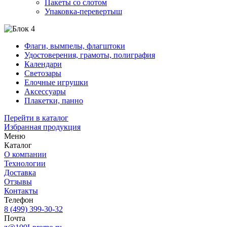
Пакеты со слотом
Упаковка-перевертыш
Флаги, вымпелы, флагштоки
Удостоверения, грамоты, полиграфия
Календари
Светозары
Елочные игрушки
Аксессуары
Плакетки, панно
Перейти в каталог
Избранная продукция
Меню
Каталог
О компании
Технологии
Доставка
Отзывы
Контакты
Телефон
8 (499) 399-30-32
Почта