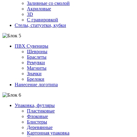
Заливные со смолой
Акриловые
3D
C гравировкой
Стелы, статуэтки, кубки
ПВХ Сувениры
Шевроны
Браслеты
Ремувки
Магниты
Значки
Брелоки
Нанесение логотипа
Упаковка, футляры
Пластиковые
Флоковые
Блистеры
Деревянные
Картонная упаковка