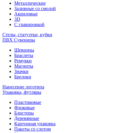
Металлические
Заливные со смолой
Акриловые
3D
C гравировкой
Стелы, статуэтки, кубки
ПВХ Сувениры
Шевроны
Браслеты
Ремувки
Магниты
Значки
Брелоки
Нанесение логотипа
Упаковка, футляры
Пластиковые
Флоковые
Блистеры
Деревянные
Картонная упаковка
Пакеты со слотом