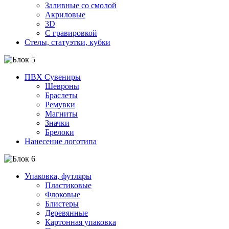
Заливные со смолой
Акриловые
3D
C гравировкой
Стелы, статуэтки, кубки
ПВХ Сувениры
Шевроны
Браслеты
Ремувки
Магниты
Значки
Брелоки
Нанесение логотипа
Упаковка, футляры
Пластиковые
Флоковые
Блистеры
Деревянные
Картонная упаковка