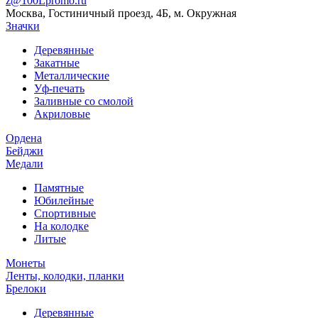
z@100Lpromo.ru
Москва, Гостиничный проезд, 4Б, м. Окружная
Значки
Деревянные
Закатные
Металлические
Уф-печать
Заливные со смолой
Акриловые
Ордена
Бейджи
Медали
Памятные
Юбилейные
Спортивные
На колодке
Литые
Монеты
Ленты, колодки, планки
Брелоки
Деревянные