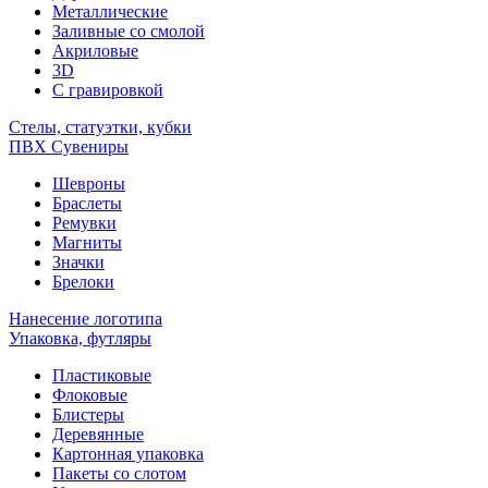
Металлические
Заливные со смолой
Акриловые
3D
C гравировкой
Стелы, статуэтки, кубки
ПВХ Сувениры
Шевроны
Браслеты
Ремувки
Магниты
Значки
Брелоки
Нанесение логотипа
Упаковка, футляры
Пластиковые
Флоковые
Блистеры
Деревянные
Картонная упаковка
Пакеты со слотом