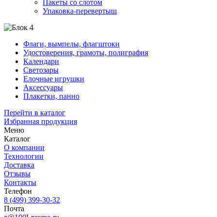
Пакеты со слотом
Упаковка-перевертыш
Флаги, вымпелы, флагштоки
Удостоверения, грамоты, полиграфия
Календари
Светозары
Елочные игрушки
Аксессуары
Плакетки, панно
Перейти в каталог
Избранная продукция
Меню
Каталог
О компании
Технологии
Доставка
Отзывы
Контакты
Телефон
8 (499) 399-30-32
Почта