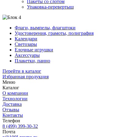
Пакеты со слотом
Упаковка-перевертыш
Флаги, вымпелы, флагштоки
Удостоверения, грамоты, полиграфия
Календари
Светозары
Елочные игрушки
Аксессуары
Плакетки, панно
Перейти в каталог
Избранная продукция
Меню
Каталог
О компании
Технологии
Доставка
Отзывы
Контакты
Телефон
8 (499) 399-30-32
Почта