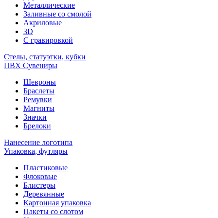
Металлические
Заливные со смолой
Акриловые
3D
C гравировкой
Стелы, статуэтки, кубки
ПВХ Сувениры
Шевроны
Браслеты
Ремувки
Магниты
Значки
Брелоки
Нанесение логотипа
Упаковка, футляры
Пластиковые
Флоковые
Блистеры
Деревянные
Картонная упаковка
Пакеты со слотом