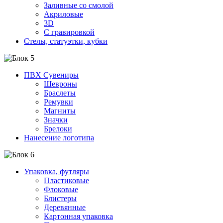
Заливные со смолой
Акриловые
3D
C гравировкой
Стелы, статуэтки, кубки
ПВХ Сувениры
Шевроны
Браслеты
Ремувки
Магниты
Значки
Брелоки
Нанесение логотипа
Упаковка, футляры
Пластиковые
Флоковые
Блистеры
Деревянные
Картонная упаковка