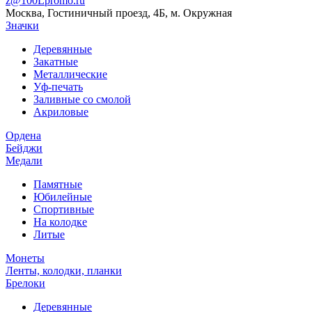
z@100Lpromo.ru
Москва, Гостиничный проезд, 4Б, м. Окружная
Значки
Деревянные
Закатные
Металлические
Уф-печать
Заливные со смолой
Акриловые
Ордена
Бейджи
Медали
Памятные
Юбилейные
Спортивные
На колодке
Литые
Монеты
Ленты, колодки, планки
Брелоки
Деревянные