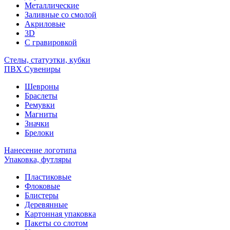
Металлические
Заливные со смолой
Акриловые
3D
C гравировкой
Стелы, статуэтки, кубки
ПВХ Сувениры
Шевроны
Браслеты
Ремувки
Магниты
Значки
Брелоки
Нанесение логотипа
Упаковка, футляры
Пластиковые
Флоковые
Блистеры
Деревянные
Картонная упаковка
Пакеты со слотом