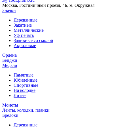
z@100Lpromo.ru
Москва, Гостиничный проезд, 4Б, м. Окружная
Значки
Деревянные
Закатные
Металлические
Уф-печать
Заливные со смолой
Акриловые
Ордена
Бейджи
Медали
Памятные
Юбилейные
Спортивные
На колодке
Литые
Монеты
Ленты, колодки, планки
Брелоки
Деревянные