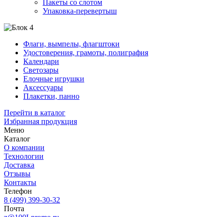
Пакеты со слотом
Упаковка-перевертыш
Флаги, вымпелы, флагштоки
Удостоверения, грамоты, полиграфия
Календари
Светозары
Елочные игрушки
Аксессуары
Плакетки, панно
Перейти в каталог
Избранная продукция
Меню
Каталог
О компании
Технологии
Доставка
Отзывы
Контакты
Телефон
8 (499) 399-30-32
Почта