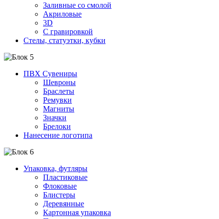
Заливные со смолой
Акриловые
3D
C гравировкой
Стелы, статуэтки, кубки
ПВХ Сувениры
Шевроны
Браслеты
Ремувки
Магниты
Значки
Брелоки
Нанесение логотипа
Упаковка, футляры
Пластиковые
Флоковые
Блистеры
Деревянные
Картонная упаковка