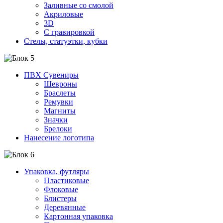
Заливные со смолой
Акриловые
3D
C гравировкой
Стелы, статуэтки, кубки
ПВХ Сувениры
Шевроны
Браслеты
Ремувки
Магниты
Значки
Брелоки
Нанесение логотипа
Упаковка, футляры
Пластиковые
Флоковые
Блистеры
Деревянные
Картонная упаковка