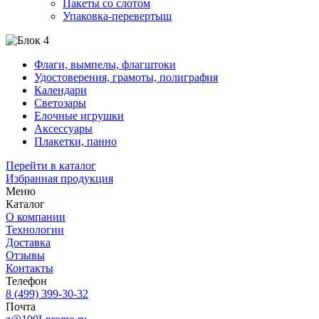
Пакеты со слотом
Упаковка-перевертыш
Флаги, вымпелы, флагштоки
Удостоверения, грамоты, полиграфия
Календари
Светозары
Елочные игрушки
Аксессуары
Плакетки, панно
Перейти в каталог
Избранная продукция
Меню
Каталог
О компании
Технологии
Доставка
Отзывы
Контакты
Телефон
8 (499) 399-30-32
Почта