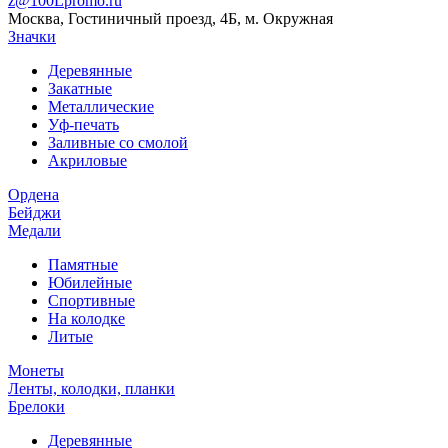
z@100Lpromo.ru
Москва, Гостиничный проезд, 4Б, м. Окружная
Значки
Деревянные
Закатные
Металлические
Уф-печать
Заливные со смолой
Акриловые
Ордена
Бейджи
Медали
Памятные
Юбилейные
Спортивные
На колодке
Литые
Монеты
Ленты, колодки, планки
Брелоки
Деревянные