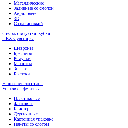
Металлические
Заливные со смолой
Акриловые
3D
C гравировкой
Стелы, статуэтки, кубки
ПВХ Сувениры
Шевроны
Браслеты
Ремувки
Магниты
Значки
Брелоки
Нанесение логотипа
Упаковка, футляры
Пластиковые
Флоковые
Блистеры
Деревянные
Картонная упаковка
Пакеты со слотом