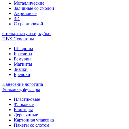
Металлические
Заливные со смолой
Акриловые
3D
C гравировкой
Стелы, статуэтки, кубки
ПВХ Сувениры
Шевроны
Браслеты
Ремувки
Магниты
Значки
Брелоки
Нанесение логотипа
Упаковка, футляры
Пластиковые
Флоковые
Блистеры
Деревянные
Картонная упаковка
Пакеты со слотом