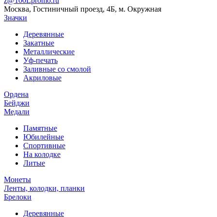
z@100Lpromo.ru
Москва, Гостиничный проезд, 4Б, м. Окружная
Значки
Деревянные
Закатные
Металлические
Уф-печать
Заливные со смолой
Акриловые
Ордена
Бейджи
Медали
Памятные
Юбилейные
Спортивные
На колодке
Литые
Монеты
Ленты, колодки, планки
Брелоки
Деревянные