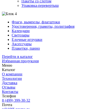
Пакеты со слотом
Упаковка-перевертыш
Флаги, вымпелы, флагштоки
Удостоверения, грамоты, полиграфия
Календари
Светозары
Елочные игрушки
Аксессуары
Плакетки, панно
Перейти в каталог
Избранная продукция
Меню
Каталог
О компании
Технологии
Доставка
Отзывы
Контакты
Телефон
8 (499) 399-30-32
Почта