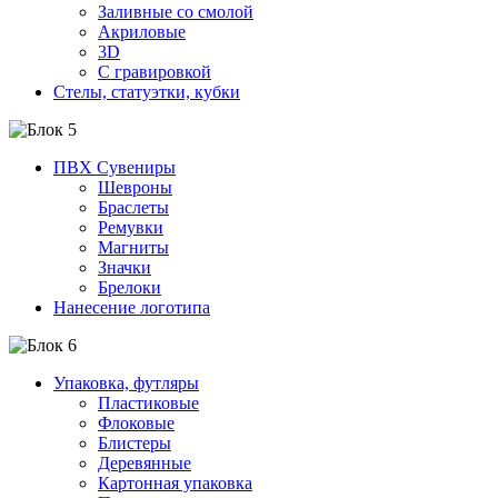
Заливные со смолой
Акриловые
3D
C гравировкой
Стелы, статуэтки, кубки
ПВХ Сувениры
Шевроны
Браслеты
Ремувки
Магниты
Значки
Брелоки
Нанесение логотипа
Упаковка, футляры
Пластиковые
Флоковые
Блистеры
Деревянные
Картонная упаковка