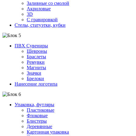
Заливные со смолой
Акриловые
3D
C гравировкой
Стелы, статуэтки, кубки
ПВХ Сувениры
Шевроны
Браслеты
Ремувки
Магниты
Значки
Брелоки
Нанесение логотипа
Упаковка, футляры
Пластиковые
Флоковые
Блистеры
Деревянные
Картонная упаковка