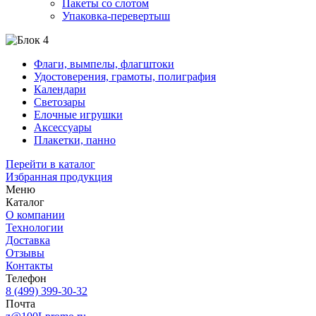
Пакеты со слотом
Упаковка-перевертыш
Флаги, вымпелы, флагштоки
Удостоверения, грамоты, полиграфия
Календари
Светозары
Елочные игрушки
Аксессуары
Плакетки, панно
Перейти в каталог
Избранная продукция
Меню
Каталог
О компании
Технологии
Доставка
Отзывы
Контакты
Телефон
8 (499) 399-30-32
Почта