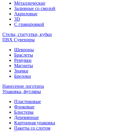
Металлические
Заливные со смолой
Акриловые
3D
C гравировкой
Стелы, статуэтки, кубки
ПВХ Сувениры
Шевроны
Браслеты
Ремувки
Магниты
Значки
Брелоки
Нанесение логотипа
Упаковка, футляры
Пластиковые
Флоковые
Блистеры
Деревянные
Картонная упаковка
Пакеты со слотом