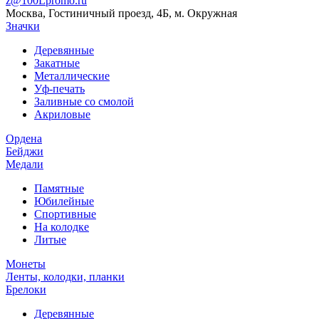
z@100Lpromo.ru
Москва, Гостиничный проезд, 4Б, м. Окружная
Значки
Деревянные
Закатные
Металлические
Уф-печать
Заливные со смолой
Акриловые
Ордена
Бейджи
Медали
Памятные
Юбилейные
Спортивные
На колодке
Литые
Монеты
Ленты, колодки, планки
Брелоки
Деревянные