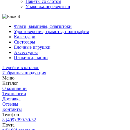
Пакеты со слотом
Упаковка-перевертыш
Флаги, вымпелы, флагштоки
Удостоверения, грамоты, полиграфия
Календари
Светозары
Елочные игрушки
Аксессуары
Плакетки, панно
Перейти в каталог
Избранная продукция
Меню
Каталог
О компании
Технологии
Доставка
Отзывы
Контакты
Телефон
8 (499) 399-30-32
Почта