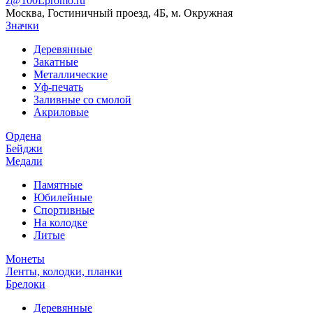
z@100Lpromo.ru
Москва, Гостиничный проезд, 4Б, м. Окружная
Значки
Деревянные
Закатные
Металлические
Уф-печать
Заливные со смолой
Акриловые
Ордена
Бейджи
Медали
Памятные
Юбилейные
Спортивные
На колодке
Литые
Монеты
Ленты, колодки, планки
Брелоки
Деревянные