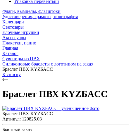
Упаковка-перевертыш
Флаги, вымпелы, флагштоки
Удостоверения, грамоты, полиграфия
Календари
Светозары
Елочные игрушки
Аксессуары
Плакетки, панно
Главная
Каталог
Сувениры из ПВХ
Силиконовые браслеты с логотипом на заказ
Браслет ПВХ KYZБACC
К списку
Браслет ПВХ KYZБACC
Браслет ПВХ KYZБACC
Артикул: 120825.03
Быстрый заказ