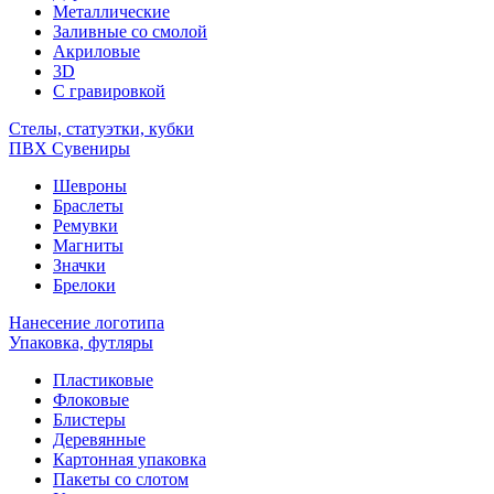
Металлические
Заливные со смолой
Акриловые
3D
C гравировкой
Стелы, статуэтки, кубки
ПВХ Сувениры
Шевроны
Браслеты
Ремувки
Магниты
Значки
Брелоки
Нанесение логотипа
Упаковка, футляры
Пластиковые
Флоковые
Блистеры
Деревянные
Картонная упаковка
Пакеты со слотом