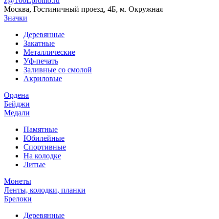
z@100Lpromo.ru
Москва, Гостиничный проезд, 4Б, м. Окружная
Значки
Деревянные
Закатные
Металлические
Уф-печать
Заливные со смолой
Акриловые
Ордена
Бейджи
Медали
Памятные
Юбилейные
Спортивные
На колодке
Литые
Монеты
Ленты, колодки, планки
Брелоки
Деревянные