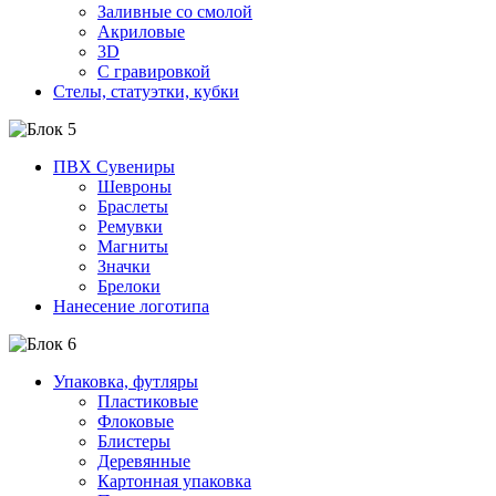
Заливные со смолой
Акриловые
3D
C гравировкой
Стелы, статуэтки, кубки
ПВХ Сувениры
Шевроны
Браслеты
Ремувки
Магниты
Значки
Брелоки
Нанесение логотипа
Упаковка, футляры
Пластиковые
Флоковые
Блистеры
Деревянные
Картонная упаковка