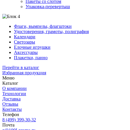
Пакеты со слотом
Упаковка-перевертыш
Флаги, вымпелы, флагштоки
Удостоверения, грамоты, полиграфия
Календари
Светозары
Елочные игрушки
Аксессуары
Плакетки, панно
Перейти в каталог
Избранная продукция
Меню
Каталог
О компании
Технологии
Доставка
Отзывы
Контакты
Телефон
8 (499) 399-30-32
Почта