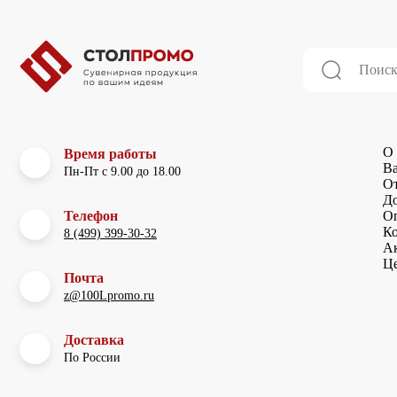
О 
Время работы
В
Пн-Пт с 9.00 до 18.00
О
До
Телефон
О
К
8 (499) 399-30-32
А
Ц
Почта
z@100Lpromo.ru
Доставка
По России