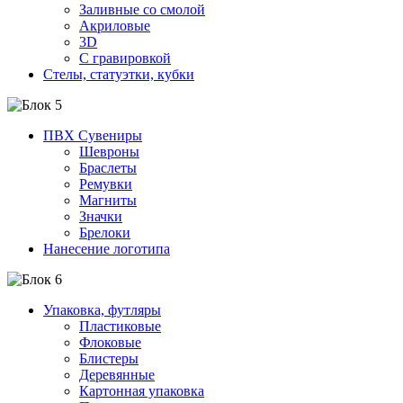
Заливные со смолой
Акриловые
3D
C гравировкой
Стелы, статуэтки, кубки
ПВХ Сувениры
Шевроны
Браслеты
Ремувки
Магниты
Значки
Брелоки
Нанесение логотипа
Упаковка, футляры
Пластиковые
Флоковые
Блистеры
Деревянные
Картонная упаковка