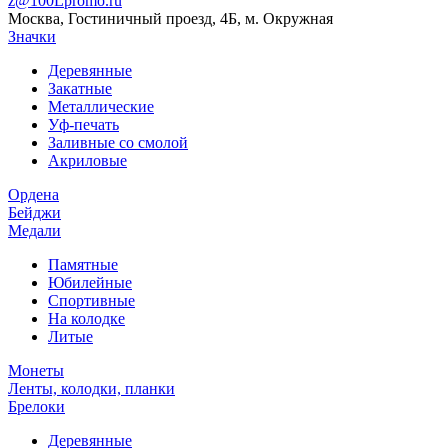
z@100Lpromo.ru
Москва, Гостиничный проезд, 4Б, м. Окружная
Значки
Деревянные
Закатные
Металлические
Уф-печать
Заливные со смолой
Акриловые
Ордена
Бейджи
Медали
Памятные
Юбилейные
Спортивные
На колодке
Литые
Монеты
Ленты, колодки, планки
Брелоки
Деревянные