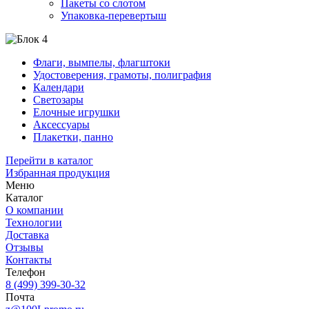
Пакеты со слотом
Упаковка-перевертыш
Флаги, вымпелы, флагштоки
Удостоверения, грамоты, полиграфия
Календари
Светозары
Елочные игрушки
Аксессуары
Плакетки, панно
Перейти в каталог
Избранная продукция
Меню
Каталог
О компании
Технологии
Доставка
Отзывы
Контакты
Телефон
8 (499) 399-30-32
Почта