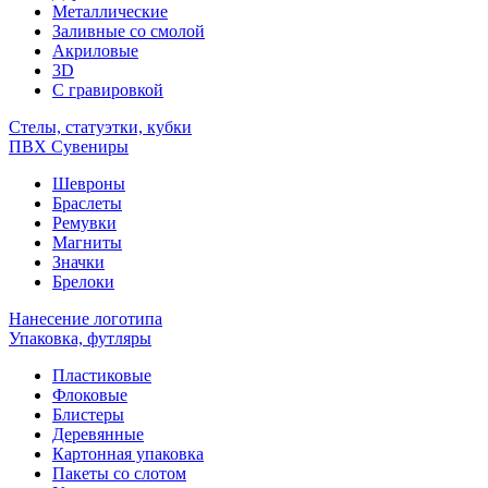
Металлические
Заливные со смолой
Акриловые
3D
C гравировкой
Стелы, статуэтки, кубки
ПВХ Сувениры
Шевроны
Браслеты
Ремувки
Магниты
Значки
Брелоки
Нанесение логотипа
Упаковка, футляры
Пластиковые
Флоковые
Блистеры
Деревянные
Картонная упаковка
Пакеты со слотом