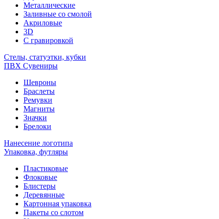
Металлические
Заливные со смолой
Акриловые
3D
C гравировкой
Стелы, статуэтки, кубки
ПВХ Сувениры
Шевроны
Браслеты
Ремувки
Магниты
Значки
Брелоки
Нанесение логотипа
Упаковка, футляры
Пластиковые
Флоковые
Блистеры
Деревянные
Картонная упаковка
Пакеты со слотом