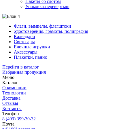
Пакеты со слотом
Упаковка-перевертыш
Флаги, вымпелы, флагштоки
Удостоверения, грамоты, полиграфия
Календари
Светозары
Елочные игрушки
Аксессуары
Плакетки, панно
Перейти в каталог
Избранная продукция
Меню
Каталог
О компании
Технологии
Доставка
Отзывы
Контакты
Телефон
8 (499) 399-30-32
Почта