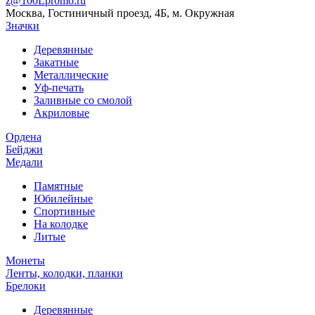
z@100Lpromo.ru
Москва, Гостиничный проезд, 4Б, м. Окружная
Значки
Деревянные
Закатные
Металлические
Уф-печать
Заливные со смолой
Акриловые
Ордена
Бейджи
Медали
Памятные
Юбилейные
Спортивные
На колодке
Литые
Монеты
Ленты, колодки, планки
Брелоки
Деревянные