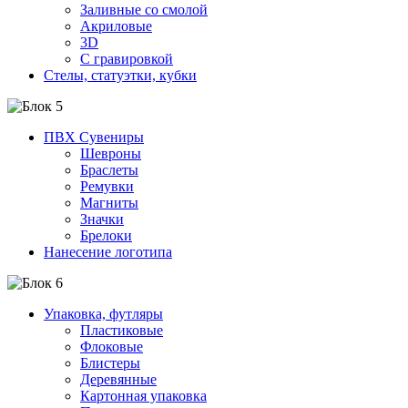
Заливные со смолой
Акриловые
3D
C гравировкой
Стелы, статуэтки, кубки
ПВХ Сувениры
Шевроны
Браслеты
Ремувки
Магниты
Значки
Брелоки
Нанесение логотипа
Упаковка, футляры
Пластиковые
Флоковые
Блистеры
Деревянные
Картонная упаковка