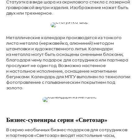
Статуэтка в виде шара из акрилового стекла с лазерной
гравировкой внутри изделия. Изображение может быть
двух или трехмерное.
Металлические календари производятся из тонкого
листа металла (нержавейка, алюминий) методом
штамповки и художественного литья. Календари
из металла могут быть оснащены сменными блоками,
благодаря чему подарок для сотрудника или партнера
прослужит не один год. Возможно настенное
и настольное исполнение, оснащение магнитными
бегунками. Календарь для МПГУ выполнен по технологии
фототравление с гальваническим покрытием под
золото.
Бизнес-сувениры серии «Светозар»
В серию необычных бизнес-подарков для сотрудников
и партнеров «Светозар» входят настольные часы,