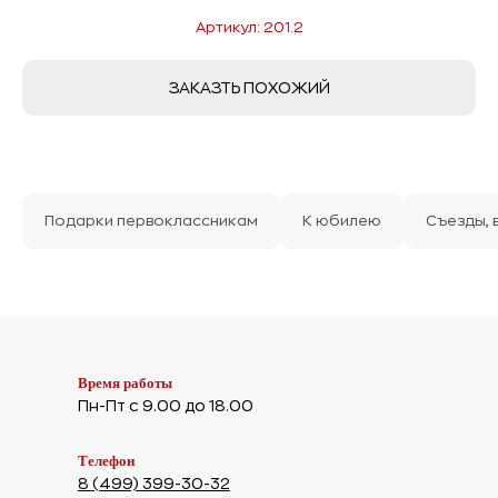
Артикул: 201.2
ЗАКАЗТЬ ПОХОЖИЙ
Подарки первоклассникам
К юбилею
Съезды,
Время работы
Пн-Пт с 9.00 до 18.00
Телефон
8 (499) 399-30-32