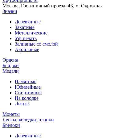
z@100Lpromo.ru
Москва, Гостиничный проезд, 4Б, м. Окружная
Значки
Деревянные
Закатные
Металлические
Уф-печать
Заливные со смолой
Акриловые
Ордена
Бейджи
Медали
Памятные
Юбилейные
Спортивные
На колодке
Литые
Монеты
Ленты, колодки, планки
Брелоки
Деревянные