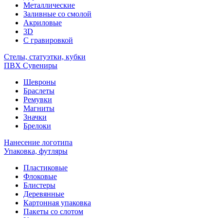
Металлические
Заливные со смолой
Акриловые
3D
C гравировкой
Стелы, статуэтки, кубки
ПВХ Сувениры
Шевроны
Браслеты
Ремувки
Магниты
Значки
Брелоки
Нанесение логотипа
Упаковка, футляры
Пластиковые
Флоковые
Блистеры
Деревянные
Картонная упаковка
Пакеты со слотом