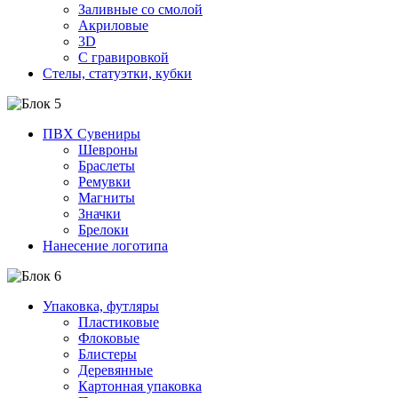
Заливные со смолой
Акриловые
3D
C гравировкой
Стелы, статуэтки, кубки
ПВХ Сувениры
Шевроны
Браслеты
Ремувки
Магниты
Значки
Брелоки
Нанесение логотипа
Упаковка, футляры
Пластиковые
Флоковые
Блистеры
Деревянные
Картонная упаковка