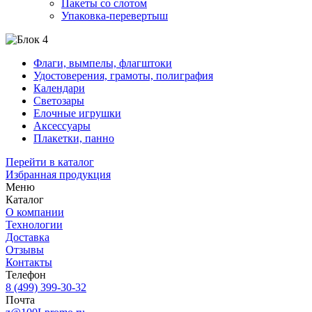
Пакеты со слотом
Упаковка-перевертыш
Флаги, вымпелы, флагштоки
Удостоверения, грамоты, полиграфия
Календари
Светозары
Елочные игрушки
Аксессуары
Плакетки, панно
Перейти в каталог
Избранная продукция
Меню
Каталог
О компании
Технологии
Доставка
Отзывы
Контакты
Телефон
8 (499) 399-30-32
Почта