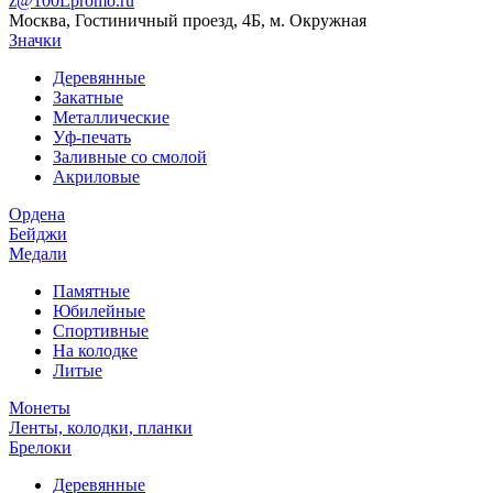
z@100Lpromo.ru
Москва, Гостиничный проезд, 4Б, м. Окружная
Значки
Деревянные
Закатные
Металлические
Уф-печать
Заливные со смолой
Акриловые
Ордена
Бейджи
Медали
Памятные
Юбилейные
Спортивные
На колодке
Литые
Монеты
Ленты, колодки, планки
Брелоки
Деревянные