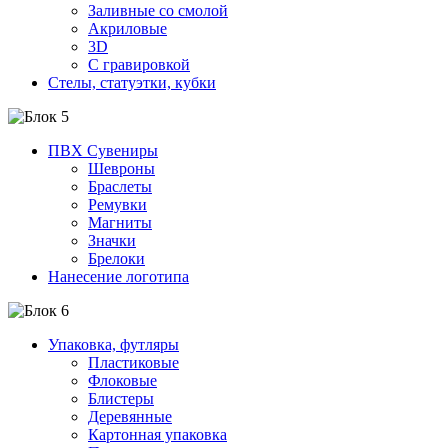
Заливные со смолой
Акриловые
3D
C гравировкой
Стелы, статуэтки, кубки
ПВХ Сувениры
Шевроны
Браслеты
Ремувки
Магниты
Значки
Брелоки
Нанесение логотипа
Упаковка, футляры
Пластиковые
Флоковые
Блистеры
Деревянные
Картонная упаковка