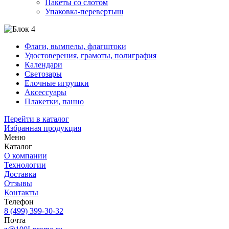
Пакеты со слотом
Упаковка-перевертыш
Флаги, вымпелы, флагштоки
Удостоверения, грамоты, полиграфия
Календари
Светозары
Елочные игрушки
Аксессуары
Плакетки, панно
Перейти в каталог
Избранная продукция
Меню
Каталог
О компании
Технологии
Доставка
Отзывы
Контакты
Телефон
8 (499) 399-30-32
Почта