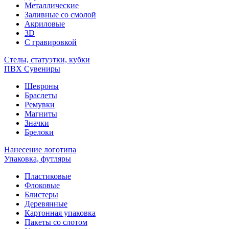
Металлические
Заливные со смолой
Акриловые
3D
C гравировкой
Стелы, статуэтки, кубки
ПВХ Сувениры
Шевроны
Браслеты
Ремувки
Магниты
Значки
Брелоки
Нанесение логотипа
Упаковка, футляры
Пластиковые
Флоковые
Блистеры
Деревянные
Картонная упаковка
Пакеты со слотом