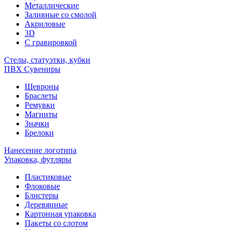
Металлические
Заливные со смолой
Акриловые
3D
C гравировкой
Стелы, статуэтки, кубки
ПВХ Сувениры
Шевроны
Браслеты
Ремувки
Магниты
Значки
Брелоки
Нанесение логотипа
Упаковка, футляры
Пластиковые
Флоковые
Блистеры
Деревянные
Картонная упаковка
Пакеты со слотом