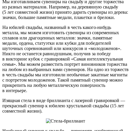
Мы изготавливаем сувениры на свадьбу и другие торжества
из разных материалов. Например, на деревянную свадьбу
(5 лет совместной жизни) принято дарить сувениры из дерева:
значки, большие памятные медали, плакетки и брелоки.
На юбилей свадьбы, названный в честь какого-нибудь
металла, мы можем изготовить сувениры из современных
сплавов или драгоценных металлов: значки, памятные
медали, ордена, статуэтки или кубки для победителей
шуточных соревнований или конкурсов и «молодоженов».
Никто не останется равнодушным, получив за победу
в викторине кубок с гравировкой «Самая интеллектуальная
семья». Мы можем разместить портрет виновников торжества
на любом из выбранных вами сувениров. На одно из торжеств
в честь свадьбы мы изготовили необычные закатные магниты
с портретом молодоженов. Такой памятный сувенир можно
прикрепить на любую металлическую поверхность
в интерьере.
Изящная стела в виде бриллианта с лазерной гравировкой —
прекрасный сувенир к юбилею хрустальной свадьбы (15 лет
совместной жизни).
Необычный сувенир к свадьбе — термометр, изобретенный