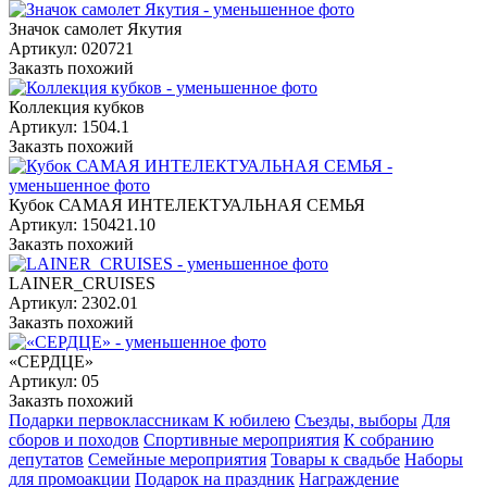
Значок самолет Якутия
Артикул: 020721
Заказть похожий
Коллекция кубков
Артикул: 1504.1
Заказть похожий
Кубок САМАЯ ИНТЕЛЕКТУАЛЬНАЯ СЕМЬЯ
Артикул: 150421.10
Заказть похожий
LAINER_CRUISES
Артикул: 2302.01
Заказть похожий
«СЕРДЦЕ»
Артикул: 05
Заказть похожий
Подарки первоклассникам
К юбилею
Съезды, выборы
Для
сборов и походов
Спортивные мероприятия
К собранию
депутатов
Семейные мероприятия
Товары к свадьбе
Наборы
для промоакции
Подарок на праздник
Награждение