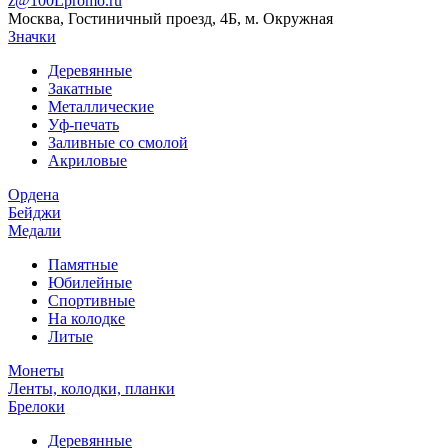
z@100Lpromo.ru
Москва, Гостиничный проезд, 4Б, м. Окружная
Значки
Деревянные
Закатные
Металлические
Уф-печать
Заливные со смолой
Акриловые
Ордена
Бейджи
Медали
Памятные
Юбилейные
Спортивные
На колодке
Литые
Монеты
Ленты, колодки, планки
Брелоки
Деревянные