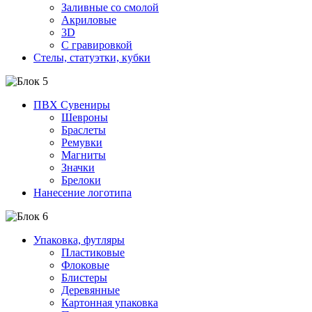
Заливные со смолой
Акриловые
3D
C гравировкой
Стелы, статуэтки, кубки
ПВХ Сувениры
Шевроны
Браслеты
Ремувки
Магниты
Значки
Брелоки
Нанесение логотипа
Упаковка, футляры
Пластиковые
Флоковые
Блистеры
Деревянные
Картонная упаковка