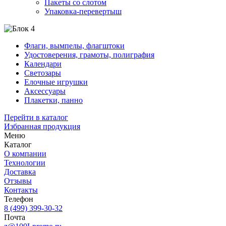
Пакеты со слотом
Упаковка-перевертыш
Флаги, вымпелы, флагштоки
Удостоверения, грамоты, полиграфия
Календари
Светозары
Елочные игрушки
Аксессуары
Плакетки, панно
Перейти в каталог
Избранная продукция
Меню
Каталог
О компании
Технологии
Доставка
Отзывы
Контакты
Телефон
8 (499) 399-30-32
Почта