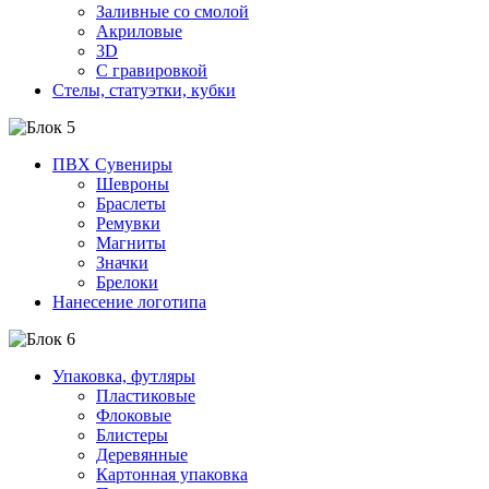
Заливные со смолой
Акриловые
3D
C гравировкой
Стелы, статуэтки, кубки
ПВХ Сувениры
Шевроны
Браслеты
Ремувки
Магниты
Значки
Брелоки
Нанесение логотипа
Упаковка, футляры
Пластиковые
Флоковые
Блистеры
Деревянные
Картонная упаковка