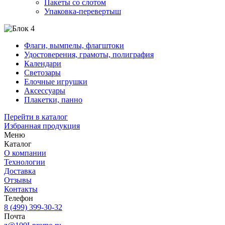
Пакеты со слотом
Упаковка-перевертыш
Флаги, вымпелы, флагштоки
Удостоверения, грамоты, полиграфия
Календари
Светозары
Елочные игрушки
Аксессуары
Плакетки, панно
Перейти в каталог
Избранная продукция
Меню
Каталог
О компании
Технологии
Доставка
Отзывы
Контакты
Телефон
8 (499) 399-30-32
Почта