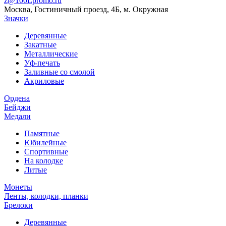
z@100Lpromo.ru
Москва, Гостиничный проезд, 4Б, м. Окружная
Значки
Деревянные
Закатные
Металлические
Уф-печать
Заливные со смолой
Акриловые
Ордена
Бейджи
Медали
Памятные
Юбилейные
Спортивные
На колодке
Литые
Монеты
Ленты, колодки, планки
Брелоки
Деревянные