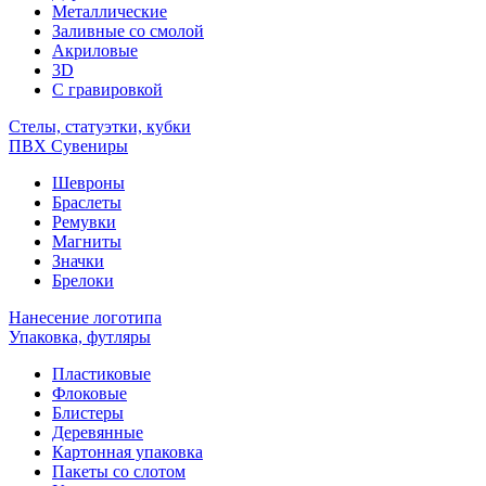
Металлические
Заливные со смолой
Акриловые
3D
C гравировкой
Стелы, статуэтки, кубки
ПВХ Сувениры
Шевроны
Браслеты
Ремувки
Магниты
Значки
Брелоки
Нанесение логотипа
Упаковка, футляры
Пластиковые
Флоковые
Блистеры
Деревянные
Картонная упаковка
Пакеты со слотом