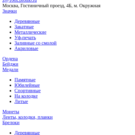
z@100Lpromo.ru
Москва, Гостиничный проезд, 4Б, м. Окружная
Значки
Деревянные
Закатные
Металлические
Уф-печать
Заливные со смолой
Акриловые
Ордена
Бейджи
Медали
Памятные
Юбилейные
Спортивные
На колодке
Литые
Монеты
Ленты, колодки, планки
Брелоки
Деревянные