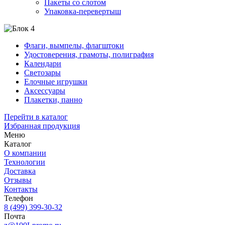
Пакеты со слотом
Упаковка-перевертыш
Флаги, вымпелы, флагштоки
Удостоверения, грамоты, полиграфия
Календари
Светозары
Елочные игрушки
Аксессуары
Плакетки, панно
Перейти в каталог
Избранная продукция
Меню
Каталог
О компании
Технологии
Доставка
Отзывы
Контакты
Телефон
8 (499) 399-30-32
Почта