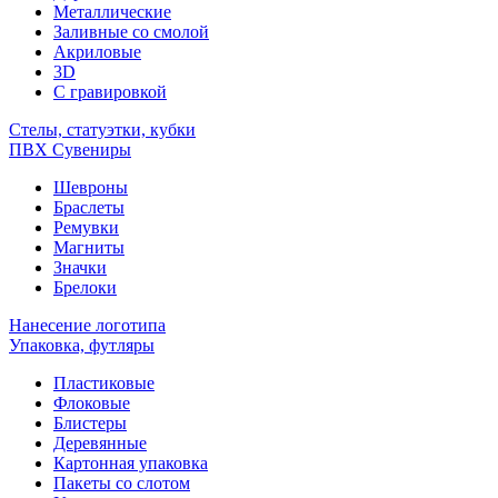
Металлические
Заливные со смолой
Акриловые
3D
C гравировкой
Стелы, статуэтки, кубки
ПВХ Сувениры
Шевроны
Браслеты
Ремувки
Магниты
Значки
Брелоки
Нанесение логотипа
Упаковка, футляры
Пластиковые
Флоковые
Блистеры
Деревянные
Картонная упаковка
Пакеты со слотом