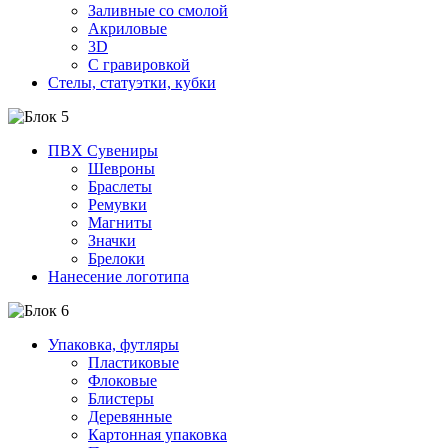
Заливные со смолой
Акриловые
3D
C гравировкой
Стелы, статуэтки, кубки
ПВХ Сувениры
Шевроны
Браслеты
Ремувки
Магниты
Значки
Брелоки
Нанесение логотипа
Упаковка, футляры
Пластиковые
Флоковые
Блистеры
Деревянные
Картонная упаковка