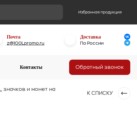
Избранная продукция
Почта
Доставка
z@100Lpromo.ru
По России
Контакты
Обратный звонок
, значков и монет на
К СПИСКУ