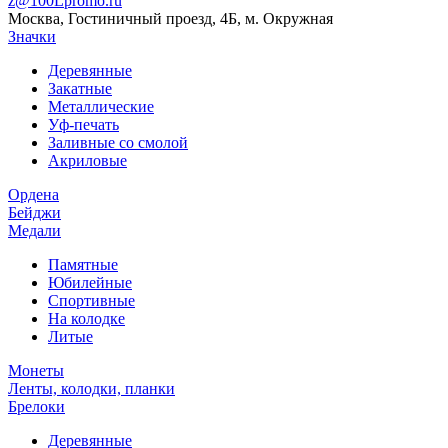
z@100Lpromo.ru
Москва, Гостиничный проезд, 4Б, м. Окружная
Значки
Деревянные
Закатные
Металлические
Уф-печать
Заливные со смолой
Акриловые
Ордена
Бейджи
Медали
Памятные
Юбилейные
Спортивные
На колодке
Литые
Монеты
Ленты, колодки, планки
Брелоки
Деревянные