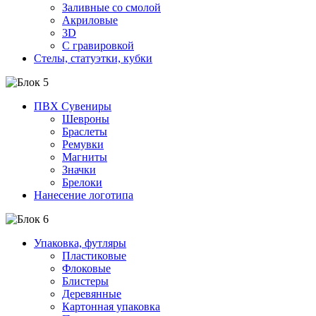
Заливные со смолой
Акриловые
3D
C гравировкой
Стелы, статуэтки, кубки
ПВХ Сувениры
Шевроны
Браслеты
Ремувки
Магниты
Значки
Брелоки
Нанесение логотипа
Упаковка, футляры
Пластиковые
Флоковые
Блистеры
Деревянные
Картонная упаковка