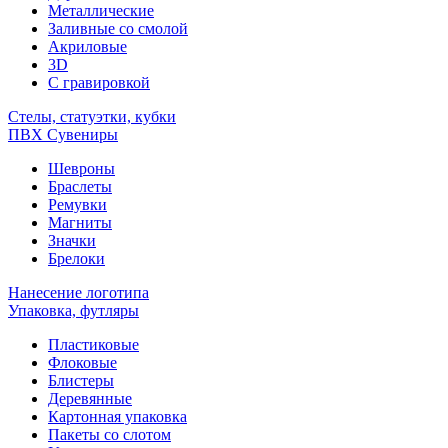
Металлические
Заливные со смолой
Акриловые
3D
C гравировкой
Стелы, статуэтки, кубки
ПВХ Сувениры
Шевроны
Браслеты
Ремувки
Магниты
Значки
Брелоки
Нанесение логотипа
Упаковка, футляры
Пластиковые
Флоковые
Блистеры
Деревянные
Картонная упаковка
Пакеты со слотом