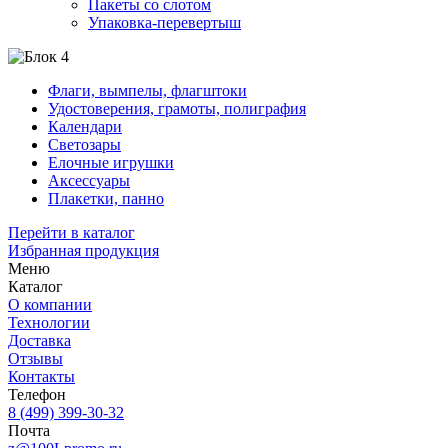
Пакеты со слотом
Упаковка-перевертыш
Флаги, вымпелы, флагштоки
Удостоверения, грамоты, полиграфия
Календари
Светозары
Елочные игрушки
Аксессуары
Плакетки, панно
Перейти в каталог
Избранная продукция
Меню
Каталог
О компании
Технологии
Доставка
Отзывы
Контакты
Телефон
8 (499) 399-30-32
Почта