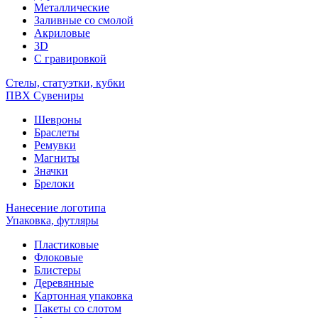
Металлические
Заливные со смолой
Акриловые
3D
C гравировкой
Стелы, статуэтки, кубки
ПВХ Сувениры
Шевроны
Браслеты
Ремувки
Магниты
Значки
Брелоки
Нанесение логотипа
Упаковка, футляры
Пластиковые
Флоковые
Блистеры
Деревянные
Картонная упаковка
Пакеты со слотом