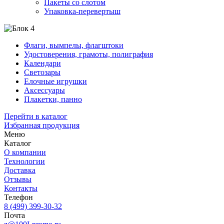
Пакеты со слотом
Упаковка-перевертыш
Флаги, вымпелы, флагштоки
Удостоверения, грамоты, полиграфия
Календари
Светозары
Елочные игрушки
Аксессуары
Плакетки, панно
Перейти в каталог
Избранная продукция
Меню
Каталог
О компании
Технологии
Доставка
Отзывы
Контакты
Телефон
8 (499) 399-30-32
Почта