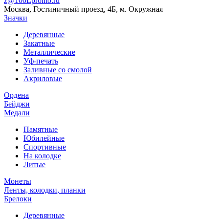
z@100Lpromo.ru
Москва, Гостиничный проезд, 4Б, м. Окружная
Значки
Деревянные
Закатные
Металлические
Уф-печать
Заливные со смолой
Акриловые
Ордена
Бейджи
Медали
Памятные
Юбилейные
Спортивные
На колодке
Литые
Монеты
Ленты, колодки, планки
Брелоки
Деревянные