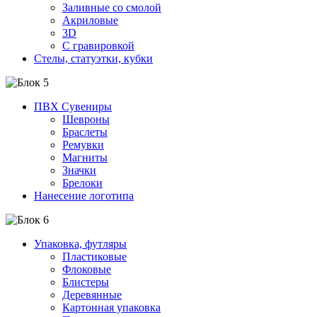
Заливные со смолой
Акриловые
3D
C гравировкой
Стелы, статуэтки, кубки
ПВХ Сувениры
Шевроны
Браслеты
Ремувки
Магниты
Значки
Брелоки
Нанесение логотипа
Упаковка, футляры
Пластиковые
Флоковые
Блистеры
Деревянные
Картонная упаковка