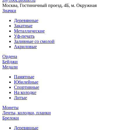
z@100Lpromo.ru
Москва, Гостиничный проезд, 4Б, м. Окружная
Значки
Деревянные
Закатные
Металлические
Уф-печать
Заливные со смолой
Акриловые
Ордена
Бейджи
Медали
Памятные
Юбилейные
Спортивные
На колодке
Литые
Монеты
Ленты, колодки, планки
Брелоки
Деревянные