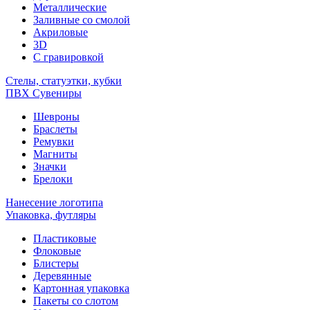
Металлические
Заливные со смолой
Акриловые
3D
C гравировкой
Стелы, статуэтки, кубки
ПВХ Сувениры
Шевроны
Браслеты
Ремувки
Магниты
Значки
Брелоки
Нанесение логотипа
Упаковка, футляры
Пластиковые
Флоковые
Блистеры
Деревянные
Картонная упаковка
Пакеты со слотом