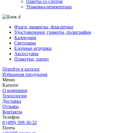
Пакеты со слотом
Упаковка-перевертыш
Флаги, вымпелы, флагштоки
Удостоверения, грамоты, полиграфия
Календари
Светозары
Елочные игрушки
Аксессуары
Плакетки, панно
Перейти в каталог
Избранная продукция
Меню
Каталог
О компании
Технологии
Доставка
Отзывы
Контакты
Телефон
8 (499) 399-30-32
Почта