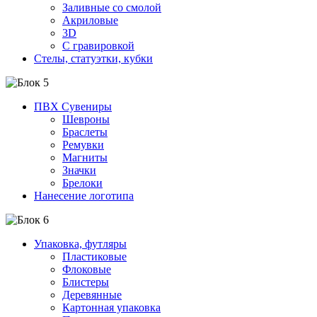
Заливные со смолой
Акриловые
3D
C гравировкой
Стелы, статуэтки, кубки
ПВХ Сувениры
Шевроны
Браслеты
Ремувки
Магниты
Значки
Брелоки
Нанесение логотипа
Упаковка, футляры
Пластиковые
Флоковые
Блистеры
Деревянные
Картонная упаковка