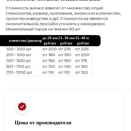
Стоимость значка зависит от множества опций
(технология, размер, крепление, эмали и их количество,
сроки производства и др). Стоимость не является
окончательной, просьба уточнять у менеджера.
Минимальный тираж на значки 50 шт.
до 20 мм
21–30 мм
31–40 мм
Количество/диаметр
руб/шт
руб/шт
руб/шт
100 - 200 шт
от 200
от 215
от 225
201 - 300 шт
от 180
от 190
от 200
301 - 500 шт
от 150
от 160
от 175
501 - 700 шт
от 120
от 140
от 150
701 - 1000 шт
от 110
от 110
от 120
Цены от производителя