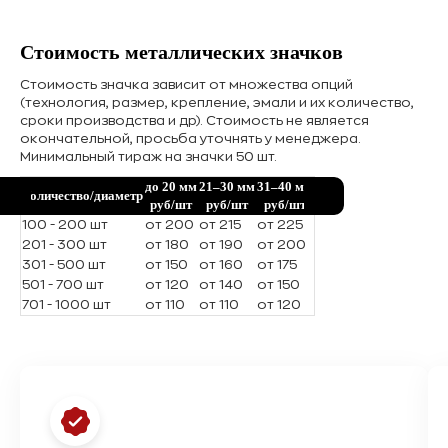
Стоимость металлических значков
Стоимость значка зависит от множества опций
(технология, размер, крепление, эмали и их количество,
сроки производства и др). Стоимость не является
окончательной, просьба уточнять у менеджера.
Минимальный тираж на значки 50 шт.
до 20 мм
21–30 мм
31–40 мм
Количество/диаметр
руб/шт
руб/шт
руб/шт
100 - 200 шт
от 200
от 215
от 225
201 - 300 шт
от 180
от 190
от 200
301 - 500 шт
от 150
от 160
от 175
501 - 700 шт
от 120
от 140
от 150
701 - 1000 шт
от 110
от 110
от 120