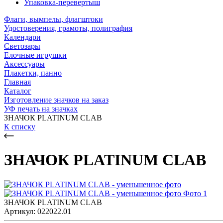
Упаковка-перевертыш
Флаги, вымпелы, флагштоки
Удостоверения, грамоты, полиграфия
Календари
Светозары
Елочные игрушки
Аксессуары
Плакетки, панно
Главная
Каталог
Изготовление значков на заказ
УФ печать на значках
ЗНАЧОК PLATINUM CLAB
К списку
ЗНАЧОК PLATINUM CLAB
ЗНАЧОК PLATINUM CLAB
Артикул: 022022.01