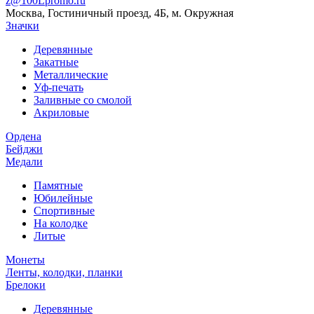
z@100Lpromo.ru
Москва, Гостиничный проезд, 4Б, м. Окружная
Значки
Деревянные
Закатные
Металлические
Уф-печать
Заливные со смолой
Акриловые
Ордена
Бейджи
Медали
Памятные
Юбилейные
Спортивные
На колодке
Литые
Монеты
Ленты, колодки, планки
Брелоки
Деревянные