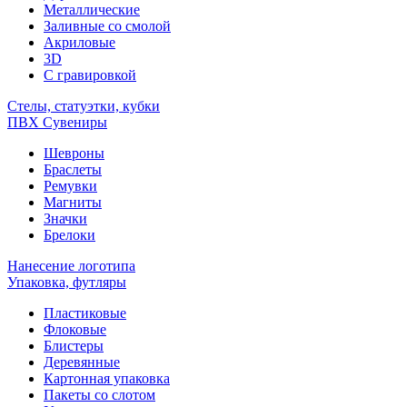
Металлические
Заливные со смолой
Акриловые
3D
C гравировкой
Стелы, статуэтки, кубки
ПВХ Сувениры
Шевроны
Браслеты
Ремувки
Магниты
Значки
Брелоки
Нанесение логотипа
Упаковка, футляры
Пластиковые
Флоковые
Блистеры
Деревянные
Картонная упаковка
Пакеты со слотом