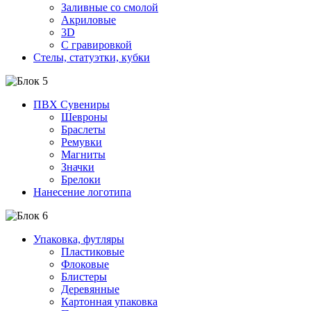
Заливные со смолой
Акриловые
3D
C гравировкой
Стелы, статуэтки, кубки
ПВХ Сувениры
Шевроны
Браслеты
Ремувки
Магниты
Значки
Брелоки
Нанесение логотипа
Упаковка, футляры
Пластиковые
Флоковые
Блистеры
Деревянные
Картонная упаковка