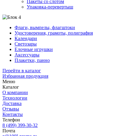
Пакеты со слотом
Упаковка-перевертыш
Флаги, вымпелы, флагштоки
Удостоверения, грамоты, полиграфия
Календари
Светозары
Елочные игрушки
Аксессуары
Плакетки, панно
Перейти в каталог
Избранная продукция
Меню
Каталог
О компании
Технологии
Доставка
Отзывы
Контакты
Телефон
8 (499) 399-30-32
Почта