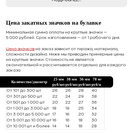
Цена закатных значков на булавке
Минимальная сумма оплаты на круглые значки —
5 000 рублей. Срок изготовления — от 1 рабочего дня.
Цена значков
на заказ зависит от тиража, материала,
сложности дизайна. Ниже мы приводим примерные цены
на круглые значки. Стоимость не является
окончательной и рассчитывается отдельно для каждого
заказа.
25 мм
38 мм
56 мм
78 мм
Количество/диаметр
руб/шт
руб/шт
руб/шт
руб/шт
От 101 до 300 шт
26
26
28
40
От 301 до 500 шт
22
24
29
38
От 501 до 1 000 шт
20
22
27
36
От 1 001 до 3 000 шт
18
19
25
34
От 3 001 до 5 000 шт
17
16
20
32
От 5 001 до 10 000 шт
16
16
18
30
От 10 001 шт и более
14
14
16
28