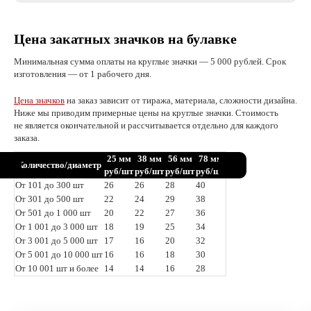
Цена закатных значков на булавке
Минимальная сумма оплаты на круглые значки — 5 000 рублей. Срок
изготовления — от 1 рабочего дня.
Цена значков
на заказ зависит от тиража, материала, сложности дизайна.
Ниже мы приводим примерные цены на круглые значки. Стоимость
не является окончательной и рассчитывается отдельно для каждого
заказа.
25 мм
38 мм
56 мм
78 мм
Количество/диаметр
руб/шт
руб/шт
руб/шт
руб/шт
От 101 до 300 шт
26
26
28
40
От 301 до 500 шт
22
24
29
38
От 501 до 1 000 шт
20
22
27
36
От 1 001 до 3 000 шт
18
19
25
34
От 3 001 до 5 000 шт
17
16
20
32
От 5 001 до 10 000 шт
16
16
18
30
От 10 001 шт и более
14
14
16
28