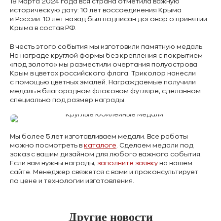
18 марта 2024 года вся страна отметила важную
историческую дату: 10 лет воссоединения Крыма
и России. 10 лет назад был подписан договор о принятии
Крыма в состав РФ.
В честь этого события мы изготовили памятную медаль.
На награде круглой формы без крепления с покрытием
«под золото» мы разместили очертания полуострова
Крым в цветах российского флага. Триколор нанесли
с помощью цветных эмалей. Награждаемые получили
медаль в благородном флоковом футляре, сделанном
специально под размер награды.
Мы более 5 лет изготавливаем медали. Все работы
можно посмотреть в
каталоге
. Сделаем медали под
заказ с вашим дизайном для любого важного события.
Если вам нужны награды,
заполните заявку
на нашем
сайте. Менеджер свяжется с вами и проконсультирует
по цене и технологии изготовления.
Другие новости