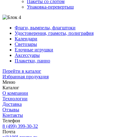
Пакеты со слотом
Упаковка-перевертыш
Флаги, вымпелы, флагштоки
Удостоверения, грамоты, полиграфия
Календари
Светозары
Елочные игрушки
Аксессуары
Плакетки, панно
Перейти в каталог
Избранная продукция
Меню
Каталог
О компании
Технологии
Доставка
Отзывы
Контакты
Телефон
8 (499) 399-30-32
Почта