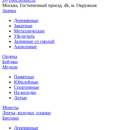
z@100Lpromo.ru
Москва, Гостиничный проезд, 4Б, м. Окружная
Значки
Деревянные
Закатные
Металлические
Уф-печать
Заливные со смолой
Акриловые
Ордена
Бейджи
Медали
Памятные
Юбилейные
Спортивные
На колодке
Литые
Монеты
Ленты, колодки, планки
Брелоки
Деревянные