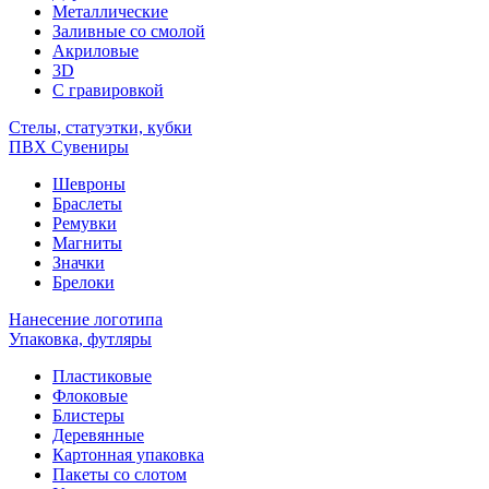
Металлические
Заливные со смолой
Акриловые
3D
C гравировкой
Стелы, статуэтки, кубки
ПВХ Сувениры
Шевроны
Браслеты
Ремувки
Магниты
Значки
Брелоки
Нанесение логотипа
Упаковка, футляры
Пластиковые
Флоковые
Блистеры
Деревянные
Картонная упаковка
Пакеты со слотом