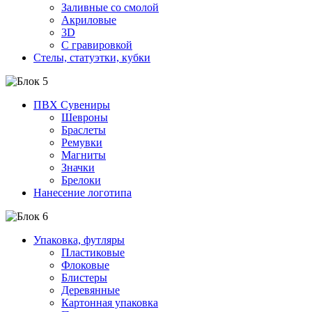
Заливные со смолой
Акриловые
3D
C гравировкой
Стелы, статуэтки, кубки
ПВХ Сувениры
Шевроны
Браслеты
Ремувки
Магниты
Значки
Брелоки
Нанесение логотипа
Упаковка, футляры
Пластиковые
Флоковые
Блистеры
Деревянные
Картонная упаковка