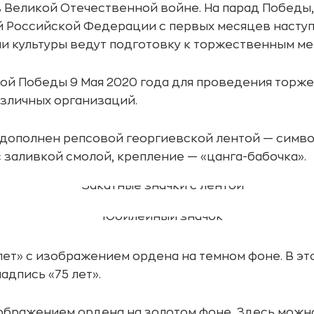
в Великой Отечественной войне. На парад Победы,
ей Российской Федерации с первых месяцев насту
 культуры ведут подготовку к торжественным ме
ой Победы 9 Мая 2020 года для проведения торж
азличных организаций.
 дополнен репсовой георгиевской лентой — симво
с заливкой смолой, крепление — «цанга-бабочка».
лет» с изображением ордена на темном фоне. В эт
адпись «75 лет».
зображением ордена на золотом фоне. Здесь можно