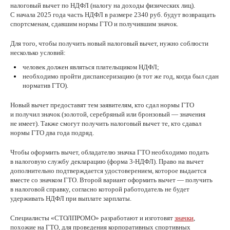
налоговый вычет по НДФЛ (налогу на доходы физических лиц).
С начала 2025 года часть НДФЛ в размере 2340 руб. будут возвращать
спортсменам, сдавшим нормы ГТО и получившим значок.
Для того, чтобы получить новый налоговый вычет, нужно соблюсти
несколько условий:
человек должен являться плательщиком НДФЛ;
необходимо пройти диспансеризацию (в тот же год, когда был сдан
норматив ГТО).
Новый вычет предоставят тем заявителям, кто сдал нормы ГТО
и получил значок (золотой, серебряный или бронзовый — значения
не имеет). Также смогут получить налоговый вычет те, кто сдавал
нормы ГТО два года подряд.
Чтобы оформить вычет, обладателю значка ГТО необходимо подать
в налоговую службу декларацию (форма 3-НДФЛ). Право на вычет
дополнительно подтверждается удостоверением, которое выдается
вместе со значком ГТО. Второй вариант оформить вычет — получить
в налоговой справку, согласно которой работодатель не будет
удерживать НДФЛ при выплате зарплаты.
Специалисты «СТОЛПРОМО» разработают и изготовят
значки
,
похожие на ГТО, для проведения корпоративных спортивных